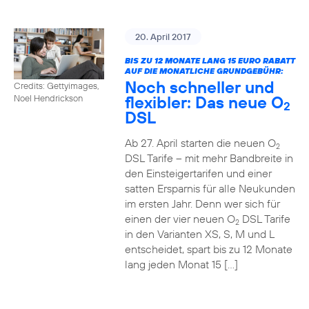
20. April 2017
BIS ZU 12 MONATE LANG 15 EURO RABATT
AUF DIE MONATLICHE GRUNDGEBÜHR:
Noch schneller und
Credits: Gettyimages,
flexibler: Das neue O
Noel Hendrickson
2
DSL
Ab 27. April starten die neuen O
2
DSL Tarife – mit mehr Bandbreite in
den Einsteigertarifen und einer
satten Ersparnis für alle Neukunden
im ersten Jahr. Denn wer sich für
einen der vier neuen O
DSL Tarife
2
in den Varianten XS, S, M und L
entscheidet, spart bis zu 12 Monate
lang jeden Monat 15 […]