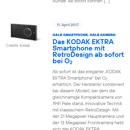
Runde. Ab sofort können […]
11. April 2017
HALB SMARTPHONE, HALB KAMERA:
Das KODAK EKTRA
Credits: Kodak
Smartphone mit
RetroDesign ab sofort
bei O
2
Ab sofort ist das elegante „KODAK
EKTRA Smartphone“ bei O
2
erhältlich. Der Hersteller kombiniert
bei diesem Modell, bei dem die
gleichnamige Kompaktkamera von
1941 Pate stand, innovative Technik
mit klassischem RetroDesign. Mit
der 21 Megapixel Hauptkamera und
der 13 Megapixel Frontkamera hebt
sich das KODAK EKTRA