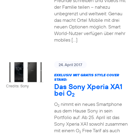
Freunde schreiben und Videos mit
der Familie teilen – nahezu
unbegrenzt und weltweit: Genau
das macht Ortel Mobile mit drei
neuen Optionen möglich. Smart
World-Nutzer verfügen über mehr
mobiles […]
24. April 2017
EXKLUSIV MIT GRATIS STYLE COVER
STAND:
Das Sony Xperia XA1
Credits: Sony
bei O
2
O
nimmt ein neues Smartphone
2
aus dem Hause Sony in sein
Portfolio auf: Ab 25. April ist das
Sony Xperia XA1 sowohl zusammen
mit einem O
Free Tarif als auch
2