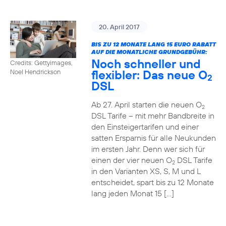
20. April 2017
BIS ZU 12 MONATE LANG 15 EURO RABATT
AUF DIE MONATLICHE GRUNDGEBÜHR:
Noch schneller und
Credits: Gettyimages,
flexibler: Das neue O
Noel Hendrickson
2
DSL
Ab 27. April starten die neuen O
2
DSL Tarife – mit mehr Bandbreite in
den Einsteigertarifen und einer
satten Ersparnis für alle Neukunden
im ersten Jahr. Denn wer sich für
einen der vier neuen O
DSL Tarife
2
in den Varianten XS, S, M und L
entscheidet, spart bis zu 12 Monate
lang jeden Monat 15 […]