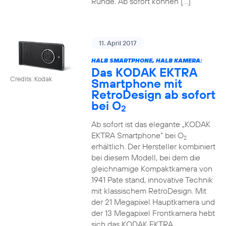
Runde. Ab sofort können […]
11. April 2017
HALB SMARTPHONE, HALB KAMERA:
Das KODAK EKTRA
Credits: Kodak
Smartphone mit
RetroDesign ab sofort
bei O
2
Ab sofort ist das elegante „KODAK
EKTRA Smartphone“ bei O
2
erhältlich. Der Hersteller kombiniert
bei diesem Modell, bei dem die
gleichnamige Kompaktkamera von
1941 Pate stand, innovative Technik
mit klassischem RetroDesign. Mit
der 21 Megapixel Hauptkamera und
der 13 Megapixel Frontkamera hebt
sich das KODAK EKTRA