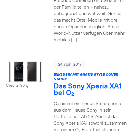
Freunde schreiben und Videos mit
der Familie teilen – nahezu
unbegrenzt und weltweit: Genau
das macht Ortel Mobile mit drei
neuen Optionen möglich. Smart
World-Nutzer verfügen über mehr
mobiles […]
24. April 2017
EXKLUSIV MIT GRATIS STYLE COVER
STAND:
Das Sony Xperia XA1
Credits: Sony
bei O
2
O
nimmt ein neues Smartphone
2
aus dem Hause Sony in sein
Portfolio auf: Ab 25. April ist das
Sony Xperia XA1 sowohl zusammen
mit einem O
Free Tarif als auch
2