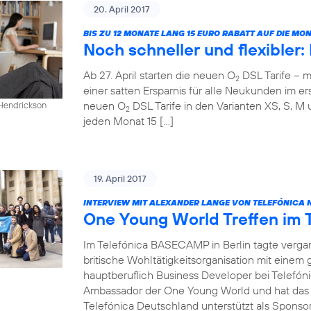
20. April 2017
BIS ZU 12 MONATE LANG 15 EURO RABATT AUF DIE M
Noch schneller und flexibler
Ab 27. April starten die neuen O
DSL Tarife – m
2
einer satten Ersparnis für alle Neukunden im ers
neuen O
DSL Tarife in den Varianten XS, S, M 
 Hendrickson
2
jeden Monat 15 […]
19. April 2017
INTERVIEW MIT ALEXANDER LANGE VON TELEFÓNICA 
One Young World Treffen im
Im Telefónica BASECAMP in Berlin tagte verg
britische Wohltätigkeitsorganisation mit einem
hauptberuflich Business Developer bei Telefóni
Ambassador der One Young World und hat das T
Telefónica Deutschland unterstützt als Sponsor 