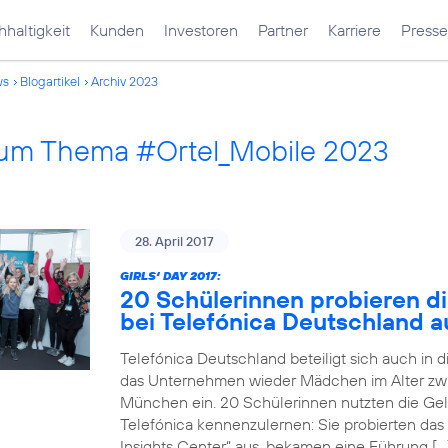
haltigkeit
Kunden
Investoren
Partner
Karriere
Presse
ws
Blogartikel
Archiv 2023
 zum Thema #Ortel_Mobile 2023
28. April 2017
GIRLS‘ DAY 2017:
20 Schülerinnen probieren di
bei Telefónica Deutschland a
Telefónica Deutschland beteiligt sich auch in 
das Unternehmen wieder Mädchen im Alter zwi
München ein. 20 Schülerinnen nutzten die Gele
Telefónica kennenzulernen: Sie probierten das
Insights Center“ aus, bekamen eine Führung […