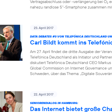
Vertragsabschluss oder -verlängerung bei O
er
2
nahezu randlose 5‘‘-Smartphone zusammen mit 
23. April 2017
DATA DEBATES
#3
VON TELEFÓNICA DEUTSCHLAND UN
Carl Bildt kommt ins Telef
Am 27. April findet die dritte Ausgabe der Vera
Telefónica Deutschland als Initiator und Partne
diskutiert Telefónica Deutschland CEO Markus 
Global Commission on Internet Governance un
Schweden, über das Thema: „Digitale Souveränit
22. April 2017
SENIORENDIALOG IN HAMBURG:
Das Internet bietet große C