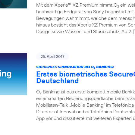
Mit dem Xperia™ XZ Premium nimmt O
ein wei
2
hochwertige Endgerät von Sony begeistert mit 
Bewegungen wahrnimmt, welche dem menschli
hinaus besticht das Xperia XZ Premium von So
Design sowie Wasser- und Staubschutz. Ab 2. [
25. April 2017
SICHERHEITSINNOVATION BEI O
BANKING:
2
Erstes biometrisches Secure
Deutschland
O
Banking ist das erste komplett mobile Bank
2
einer smarten Bedienungsoberfläche bereits z
Mobilisten-Talk „Mobile Banking“ im Telefóni
Director of Innovation bei Telefónica Deutschl
App vor und diskutierte mit weiteren Experten ü