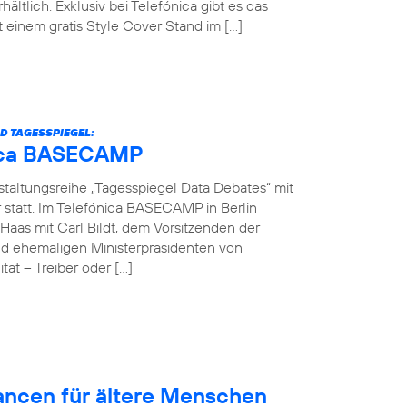
hältlich. Exklusiv bei Telefónica gibt es das
einem gratis Style Cover Stand im […]
D TAGESSPIEGEL:
ónica BASECAMP
nstaltungsreihe „Tagesspiegel Data Debates“ mit
r statt. Im Telefónica BASECAMP in Berlin
Haas mit Carl Bildt, dem Vorsitzenden der
d ehemaligen Ministerpräsidenten von
ät – Treiber oder […]
hancen für ältere Menschen