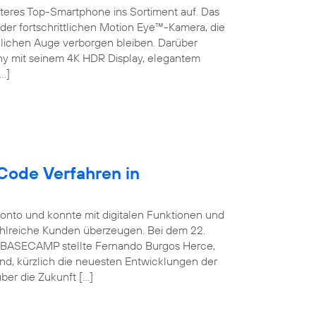
teres Top-Smartphone ins Sortiment auf. Das
der fortschrittlichen Motion Eye™-Kamera, die
chen Auge verborgen bleiben. Darüber
ny mit seinem 4K HDR Display, elegantem
…]
Code Verfahren in
konto und konnte mit digitalen Funktionen und
ahlreiche Kunden überzeugen. Bei dem 22.
ca BASECAMP stellte Fernando Burgos Herce,
and, kürzlich die neuesten Entwicklungen der
ber die Zukunft […]