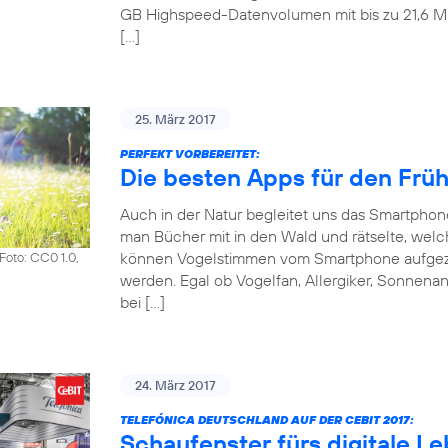
GB Highspeed-Datenvolumen mit bis zu 21,6 Mbit
[…]
25. März 2017
PERFEKT VORBEREITET:
Die besten Apps für den Frü
Auch in der Natur begleitet uns das Smartpho
man Bücher mit in den Wald und rätselte, welch
können Vogelstimmen vom Smartphone aufgezeic
Foto: CC0 1.0,
werden. Egal ob Vogelfan, Allergiker, Sonnena
bei […]
24. März 2017
TELEFÓNICA DEUTSCHLAND AUF DER CEBIT 2017:
Schaufenster fürs digitale L