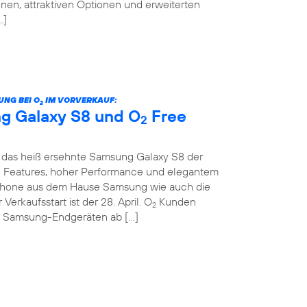
nen, attraktiven Optionen und erweiterten
…]
UNG BEI O
IM VORVERKAUF:
2
g Galaxy S8 und O
Free
2
das heiß ersehnte Samsung Galaxy S8 der
en Features, hoher Performance und elegantem
hone aus dem Hause Samsung wie auch die
 Verkaufsstart ist der 28. April. O
Kunden
2
n Samsung-Endgeräten ab […]