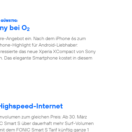
 GÜNSTIG:
ny bei O
2
are-Angebot ein. Nach dem iPhone 6s zum
phone-Highlight für Android-Liebhaber:
teressierte das neue Xperia XCompact von Sony
. Das elegante Smartphone kostet in diesem
 Highspeed-Internet
nvolumen zum gleichen Preis: Ab 30. März
IC Smart S über dauerhaft mehr Surf-Volumen
mit dem FONIC Smart S Tarif künftig ganze 1