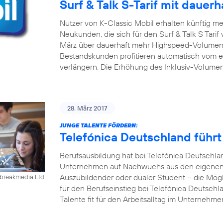
Surf & Talk S-Tarif mit daue
Nutzer von K-Classic Mobil erhalten künftig m
Neukunden, die sich für den Surf & Talk S Tari
März über dauerhaft mehr Highspeed-Volumen 
Bestandskunden profitieren automatisch vom er
verlängern. Die Erhöhung des Inklusiv-Volumen
28. März 2017
JUNGE TALENTE FÖRDERN:
Telefónica Deutschland führ
Berufsausbildung hat bei Telefónica Deutschla
Unternehmen auf Nachwuchs aus den eigenen R
Auszubildender oder dualer Student – die Mögl
ebreakmedia Ltd
für den Berufseinstieg bei Telefónica Deutschla
Talente fit für den Arbeitsalltag im Unternehm