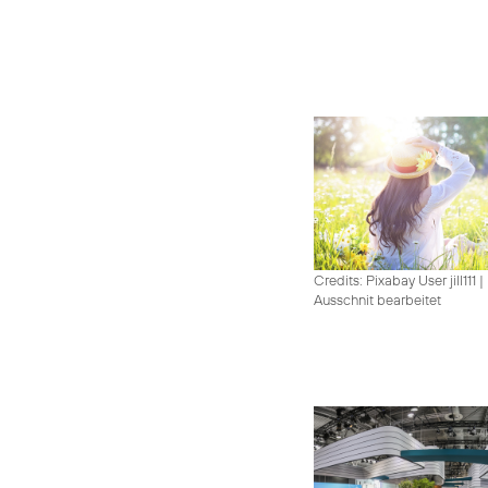
Credits: Pixabay User jill111
|
Ausschnit bearbeitet