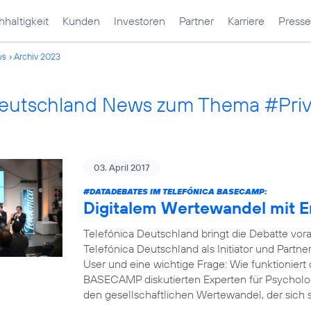
haltigkeit
Kunden
Investoren
Partner
Karriere
Presse
ws
Archiv 2023
Deutschland News zum Thema #Pri
03. April 2017
#DATADEBATES
IM TELEFÓNICA BASECAMP:
Digitalem Wertewandel mit 
Telefónica Deutschland bringt die Debatte vor
Telefónica Deutschland als Initiator und Part
User und eine wichtige Frage: Wie funktioniert 
BASECAMP diskutierten Experten für Psycholog
den gesellschaftlichen Wertewandel, der sich s