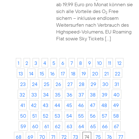
ab 19,99 Euro pro Monat können sie
sich alle Vorteile des O
Free
2
sichern – inklusive endlosem
Weitersurfen nach Verbrauch des
Highspeed-Volumens, EU Roaming
Flat sowie Sky Tickets […]
1
2
3
4
5
6
7
8
9
10
11
12
13
14
15
16
17
18
19
20
21
22
23
24
25
26
27
28
29
30
31
32
33
34
35
36
37
38
39
40
41
42
43
44
45
46
47
48
49
50
51
52
53
54
55
56
57
58
59
60
61
62
63
64
65
66
67
68
69
70
71
72
73
74
75
76
77