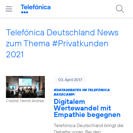
Telefónica Deutschland News
zum Thema #Privatkunden
2021
03. April 2017
#DATADEBATES
IM TELEFÓNICA
BASECAMP:
Digitalem
Credits: Henrik Andree
Wertewandel mit
Empathie begegnen
Telefónica Deutschland bringt die
Debatte voran. Bei den