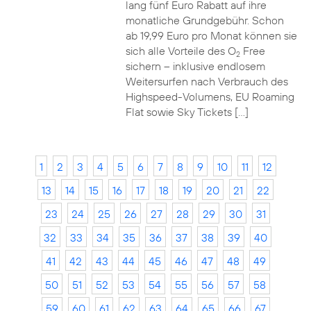
lang fünf Euro Rabatt auf ihre
monatliche Grundgebühr. Schon
ab 19,99 Euro pro Monat können sie
sich alle Vorteile des O
Free
2
sichern – inklusive endlosem
Weitersurfen nach Verbrauch des
Highspeed-Volumens, EU Roaming
Flat sowie Sky Tickets […]
1
2
3
4
5
6
7
8
9
10
11
12
13
14
15
16
17
18
19
20
21
22
23
24
25
26
27
28
29
30
31
32
33
34
35
36
37
38
39
40
41
42
43
44
45
46
47
48
49
50
51
52
53
54
55
56
57
58
59
60
61
62
63
64
65
66
67