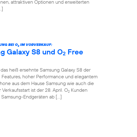
nen, attraktiven Optionen und erweiterten
…]
UNG BEI O
IM VORVERKAUF:
2
g Galaxy S8 und O
Free
2
das heiß ersehnte Samsung Galaxy S8 der
en Features, hoher Performance und elegantem
hone aus dem Hause Samsung wie auch die
 Verkaufsstart ist der 28. April. O
Kunden
2
n Samsung-Endgeräten ab […]