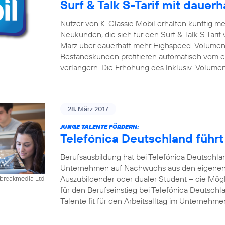
Surf & Talk S-Tarif mit daue
Nutzer von K-Classic Mobil erhalten künftig m
Neukunden, die sich für den Surf & Talk S Tari
März über dauerhaft mehr Highspeed-Volumen 
Bestandskunden profitieren automatisch vom er
verlängern. Die Erhöhung des Inklusiv-Volumen
28. März 2017
JUNGE TALENTE FÖRDERN:
Telefónica Deutschland führ
Berufsausbildung hat bei Telefónica Deutschla
Unternehmen auf Nachwuchs aus den eigenen R
Auszubildender oder dualer Student – die Mögl
ebreakmedia Ltd
für den Berufseinstieg bei Telefónica Deutschla
Talente fit für den Arbeitsalltag im Unternehm