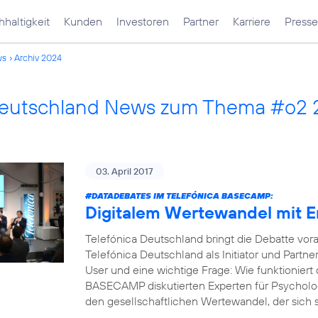
haltigkeit
Kunden
Investoren
Partner
Karriere
Presse
ws
Archiv 2024
Deutschland News zum Thema #o2 
03. April 2017
#DATADEBATES
IM TELEFÓNICA BASECAMP:
Digitalem Wertewandel mit 
Telefónica Deutschland bringt die Debatte vor
Telefónica Deutschland als Initiator und Part
User und eine wichtige Frage: Wie funktioniert 
BASECAMP diskutierten Experten für Psycholog
den gesellschaftlichen Wertewandel, der sich s