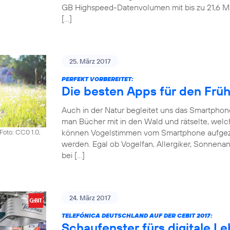
GB Highspeed-Datenvolumen mit bis zu 21,6 Mbit
[…]
25. März 2017
PERFEKT VORBEREITET:
Die besten Apps für den Frü
Auch in der Natur begleitet uns das Smartpho
man Bücher mit in den Wald und rätselte, welch
können Vogelstimmen vom Smartphone aufgezeic
Foto: CC0 1.0,
werden. Egal ob Vogelfan, Allergiker, Sonnena
bei […]
24. März 2017
TELEFÓNICA DEUTSCHLAND AUF DER CEBIT 2017:
Schaufenster fürs digitale L