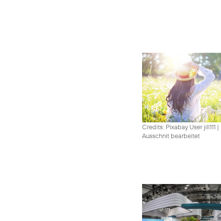
Credits: Pixabay User jill111
|
Ausschnit bearbeitet