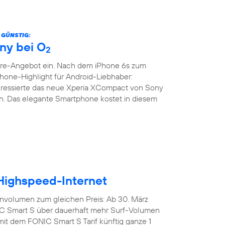
 GÜNSTIG:
ny bei O
2
are-Angebot ein. Nach dem iPhone 6s zum
phone-Highlight für Android-Liebhaber:
teressierte das neue Xperia XCompact von Sony
. Das elegante Smartphone kostet in diesem
 Highspeed-Internet
nvolumen zum gleichen Preis: Ab 30. März
IC Smart S über dauerhaft mehr Surf-Volumen
mit dem FONIC Smart S Tarif künftig ganze 1