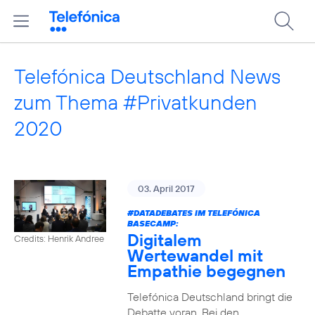
Telefónica Deutschland News
zum Thema #Privatkunden
2020
03. April 2017
#DATADEBATES
IM TELEFÓNICA
BASECAMP:
Digitalem
Credits: Henrik Andree
Wertewandel mit
Empathie begegnen
Telefónica Deutschland bringt die
Debatte voran. Bei den