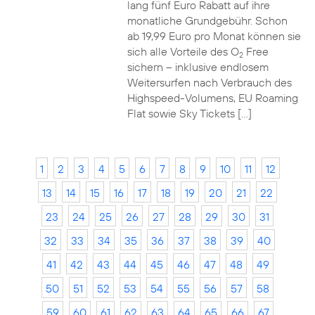
lang fünf Euro Rabatt auf ihre
monatliche Grundgebühr. Schon
ab 19,99 Euro pro Monat können sie
sich alle Vorteile des O
Free
2
sichern – inklusive endlosem
Weitersurfen nach Verbrauch des
Highspeed-Volumens, EU Roaming
Flat sowie Sky Tickets […]
1
2
3
4
5
6
7
8
9
10
11
12
13
14
15
16
17
18
19
20
21
22
23
24
25
26
27
28
29
30
31
32
33
34
35
36
37
38
39
40
41
42
43
44
45
46
47
48
49
50
51
52
53
54
55
56
57
58
59
60
61
62
63
64
65
66
67