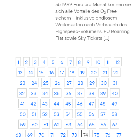
ab 19,99 Euro pro Monat können sie
sich alle Vorteile des O
Free
2
sichern – inklusive endlosem
Weitersurfen nach Verbrauch des
Highspeed-Volumens, EU Roaming
Flat sowie Sky Tickets […]
1
2
3
4
5
6
7
8
9
10
11
12
13
14
15
16
17
18
19
20
21
22
23
24
25
26
27
28
29
30
31
32
33
34
35
36
37
38
39
40
41
42
43
44
45
46
47
48
49
50
51
52
53
54
55
56
57
58
59
60
61
62
63
64
65
66
67
68
69
70
71
72
73
74
75
76
77