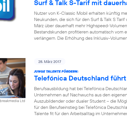
Surf & Talk S-Tarif mit daue
Nutzer von K-Classic Mobil erhalten künftig m
Neukunden, die sich für den Surf & Talk S Tari
März über dauerhaft mehr Highspeed-Volumen 
Bestandskunden profitieren automatisch vom er
verlängern. Die Erhöhung des Inklusiv-Volumen
28. März 2017
JUNGE TALENTE FÖRDERN:
Telefónica Deutschland führ
Berufsausbildung hat bei Telefónica Deutschla
Unternehmen auf Nachwuchs aus den eigenen R
Auszubildender oder dualer Student – die Mögl
ebreakmedia Ltd
für den Berufseinstieg bei Telefónica Deutschla
Talente fit für den Arbeitsalltag im Unternehm