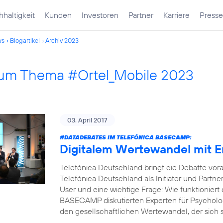
haltigkeit
Kunden
Investoren
Partner
Karriere
Presse
ws
Blogartikel
Archiv 2023
 zum Thema #Ortel_Mobile 2023
03. April 2017
#DATADEBATES
IM TELEFÓNICA BASECAMP:
Digitalem Wertewandel mit 
Telefónica Deutschland bringt die Debatte vor
Telefónica Deutschland als Initiator und Part
User und eine wichtige Frage: Wie funktioniert 
BASECAMP diskutierten Experten für Psycholog
den gesellschaftlichen Wertewandel, der sich s