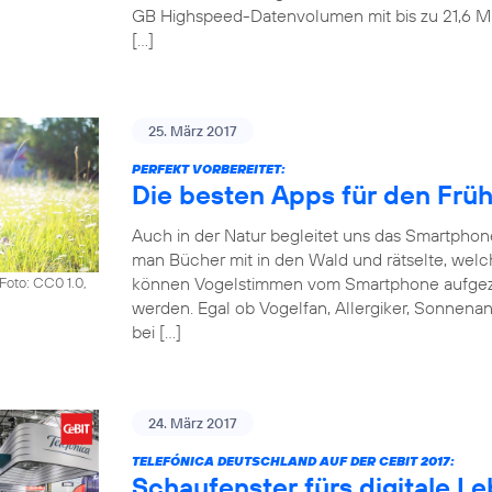
GB Highspeed-Datenvolumen mit bis zu 21,6 Mbit
[…]
25. März 2017
PERFEKT VORBEREITET:
Die besten Apps für den Frü
Auch in der Natur begleitet uns das Smartpho
man Bücher mit in den Wald und rätselte, welch
können Vogelstimmen vom Smartphone aufgezeic
Foto: CC0 1.0,
werden. Egal ob Vogelfan, Allergiker, Sonnena
bei […]
24. März 2017
TELEFÓNICA DEUTSCHLAND AUF DER CEBIT 2017:
Schaufenster fürs digitale L