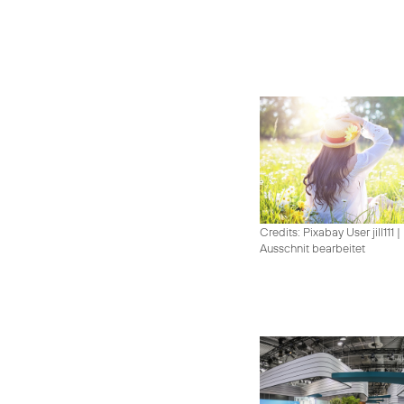
Credits: Pixabay User jill111
|
Ausschnit bearbeitet