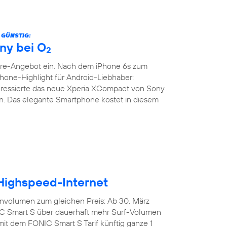
 GÜNSTIG:
ny bei O
2
are-Angebot ein. Nach dem iPhone 6s zum
phone-Highlight für Android-Liebhaber:
teressierte das neue Xperia XCompact von Sony
. Das elegante Smartphone kostet in diesem
 Highspeed-Internet
nvolumen zum gleichen Preis: Ab 30. März
IC Smart S über dauerhaft mehr Surf-Volumen
mit dem FONIC Smart S Tarif künftig ganze 1