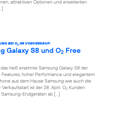
nen, attraktiven Optionen und erweiterten
…]
UNG BEI O
IM VORVERKAUF:
2
g Galaxy S8 und O
Free
2
das heiß ersehnte Samsung Galaxy S8 der
en Features, hoher Performance und elegantem
hone aus dem Hause Samsung wie auch die
 Verkaufsstart ist der 28. April. O
Kunden
2
n Samsung-Endgeräten ab […]