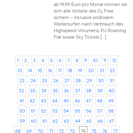
ab 19,99 Euro pro Monat können sie
sich alle Vorteile des O
Free
2
sichern – inklusive endlosem
Weitersurfen nach Verbrauch des
Highspeed-Volumens, EU Roaming
Flat sowie Sky Tickets […]
1
2
3
4
5
6
7
8
9
10
11
12
13
14
15
16
17
18
19
20
21
22
23
24
25
26
27
28
29
30
31
32
33
34
35
36
37
38
39
40
41
42
43
44
45
46
47
48
49
50
51
52
53
54
55
56
57
58
59
60
61
62
63
64
65
66
67
68
69
70
71
72
73
74
75
76
77