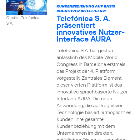
KUNDENBEZIEHUNG AUF BASIS
KOGNITIVER INTELLIGENZ:
Telefónica S. A.
Credits: Telefónica
präsentiert
S.A.
innovatives Nutzer-
Interface AURA
Telefónica S.A. hat gestern
anlässlich des Mobile World
Congress in Barcelona erstmals
das Projekt der 4. Plattform
vorgestellt. Zentrales Element
dieser vierten Plattform ist das
innovative sprachbasierte Nutzer-
Interface AURA. Die neue
Anwendung, die auf kognitiver
Technologie basiert, ermöglicht es
Kunden, ihre gesamte
Kundenbeziehung mit dem
Unternehmen im direkten,
natürlichen Dialog zu verwalten.