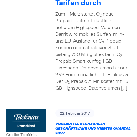
Tarifen durch
Zum 1. März startet O
neue
2
Prepaid-Tarife mit deutlich
höherem Highspeed-Volumen.
Damit wird mobiles Surfen im In-
und EU-Ausland für O
Prepaid-
2
Kunden noch attraktiver. Statt
bislang 750 MB gibt es beim O
2
Prepaid Smart künftig 1 GB
Highspeed-Datenvolumen für nur
9,99 Euro monatlich – LTE inklusive.
Der O
Prepaid All-in kostet mit 1,5
2
GB Highspeed-Datenvolumen […]
22. Februar 2017
VORLÄUFIGE KENNZAHLEN
GESCHÄFTSJAHR UND VIERTES QUARTAL
2016:
Credits: Telefónica