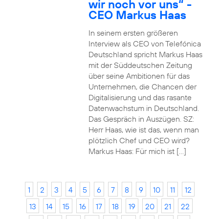
wir noch vor uns“ -
CEO Markus Haas
In seinem ersten größeren
Interview als CEO von Telefónica
Deutschland spricht Markus Haas
mit der Süddeutschen Zeitung
über seine Ambitionen für das
Unternehmen, die Chancen der
Digitalisierung und das rasante
Datenwachstum in Deutschland.
Das Gespräch in Auszügen. SZ:
Herr Haas, wie ist das, wenn man
plötzlich Chef und CEO wird?
Markus Haas: Für mich ist […]
1
2
3
4
5
6
7
8
9
10
11
12
13
14
15
16
17
18
19
20
21
22