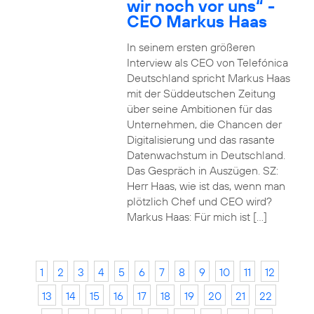
wir noch vor uns“ -
CEO Markus Haas
In seinem ersten größeren
Interview als CEO von Telefónica
Deutschland spricht Markus Haas
mit der Süddeutschen Zeitung
über seine Ambitionen für das
Unternehmen, die Chancen der
Digitalisierung und das rasante
Datenwachstum in Deutschland.
Das Gespräch in Auszügen. SZ:
Herr Haas, wie ist das, wenn man
plötzlich Chef und CEO wird?
Markus Haas: Für mich ist […]
1
2
3
4
5
6
7
8
9
10
11
12
13
14
15
16
17
18
19
20
21
22