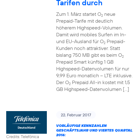
Tarifen durch
Zum 1. März startet O
neue
2
Prepaid-Tarife mit deutlich
höherem Highspeed-Volumen.
Damit wird mobiles Surfen im In-
und EU-Ausland für O
Prepaid-
2
Kunden noch attraktiver. Statt
bislang 750 MB gibt es beim O
2
Prepaid Smart künftig 1 GB
Highspeed-Datenvolumen für nur
9,99 Euro monatlich – LTE inklusive.
Der O
Prepaid All-in kostet mit 1,5
2
GB Highspeed-Datenvolumen […]
22. Februar 2017
VORLÄUFIGE KENNZAHLEN
GESCHÄFTSJAHR UND VIERTES QUARTAL
2016:
Credits: Telefónica