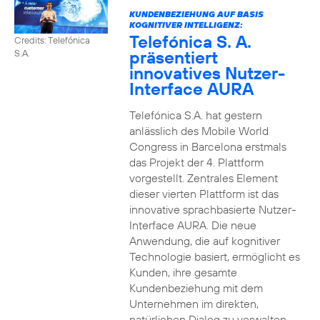
KUNDENBEZIEHUNG AUF BASIS
KOGNITIVER INTELLIGENZ:
Telefónica S. A.
Credits: Telefónica
präsentiert
S.A.
innovatives Nutzer-
Interface AURA
Telefónica S.A. hat gestern
anlässlich des Mobile World
Congress in Barcelona erstmals
das Projekt der 4. Plattform
vorgestellt. Zentrales Element
dieser vierten Plattform ist das
innovative sprachbasierte Nutzer-
Interface AURA. Die neue
Anwendung, die auf kognitiver
Technologie basiert, ermöglicht es
Kunden, ihre gesamte
Kundenbeziehung mit dem
Unternehmen im direkten,
natürlichen Dialog zu verwalten.