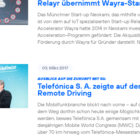
Relayr übernimmt Wayra-Sta
Das Münchner Start-up Neokami, das mithilfe vo
ist von dem auf IoT spezialisierten Start-up R
Accelerator Wayra hatte 2014 in Neokami inves
Acceleration-Programm gefördert. Die Akquisi
Förderung durch Wayra für Gründer darstellt.
03. März 2017
AUSBLICK AUF DIE ZUKUNFT MIT 5G:
Telefónica S. A. zeigte auf 
Remote Driving
Die Mobilfunkbranche blickt nach vorne – auf
dem Weg dorthin schon heute einige Möglichke
werden, bewies Telefónica S.A. gemeinsam mit
diesjährigen Mobile World Congress (MWC). Das
über 70 km hinweg vom Telefónica-Messestand