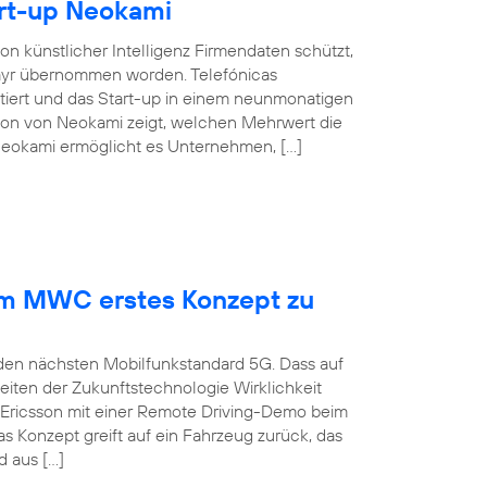
rt-up Neokami
n künstlicher Intelligenz Firmendaten schützt,
elayr übernommen worden. Telefónicas
tiert und das Start-up in einem neunmonatigen
tion von Neokami zeigt, welchen Mehrwert die
 Neokami ermöglicht es Unternehmen, […]
dem MWC erstes Konzept zu
 den nächsten Mobilfunkstandard 5G. Dass auf
iten der Zukunftstechnologie Wirklichkeit
 Ericsson mit einer Remote Driving-Demo beim
 Konzept greift auf ein Fahrzeug zurück, das
 aus […]