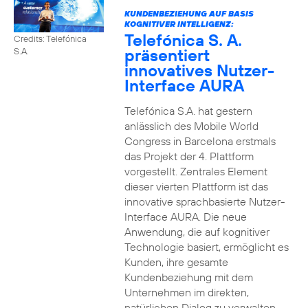
KUNDENBEZIEHUNG AUF BASIS
KOGNITIVER INTELLIGENZ:
Telefónica S. A.
Credits: Telefónica
präsentiert
S.A.
innovatives Nutzer-
Interface AURA
Telefónica S.A. hat gestern
anlässlich des Mobile World
Congress in Barcelona erstmals
das Projekt der 4. Plattform
vorgestellt. Zentrales Element
dieser vierten Plattform ist das
innovative sprachbasierte Nutzer-
Interface AURA. Die neue
Anwendung, die auf kognitiver
Technologie basiert, ermöglicht es
Kunden, ihre gesamte
Kundenbeziehung mit dem
Unternehmen im direkten,
natürlichen Dialog zu verwalten.