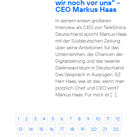
wir noch vor uns“ -
CEO Markus Haas
In seinem ersten größeren
Interview als CEO von Telefónica
Deutschland spricht Markus Haas
mit der Süddeutschen Zeitung
über seine Ambitionen für das
Unternehmen, die Chancen der
Digitalisierung und das rasante
Datenwachstum in Deutschland.
Das Gespräch in Auszügen. SZ:
Herr Haas, wie ist das, wenn man
plötzlich Chef und CEO wird?
Markus Haas: Für mich ist […]
1
2
3
4
5
6
7
8
9
10
11
12
13
14
15
16
17
18
19
20
21
22