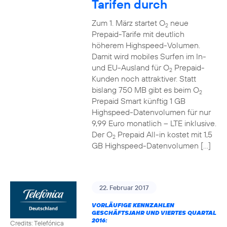
Tarifen durch
Zum 1. März startet O
neue
2
Prepaid-Tarife mit deutlich
höherem Highspeed-Volumen.
Damit wird mobiles Surfen im In-
und EU-Ausland für O
Prepaid-
2
Kunden noch attraktiver. Statt
bislang 750 MB gibt es beim O
2
Prepaid Smart künftig 1 GB
Highspeed-Datenvolumen für nur
9,99 Euro monatlich – LTE inklusive.
Der O
Prepaid All-in kostet mit 1,5
2
GB Highspeed-Datenvolumen […]
22. Februar 2017
VORLÄUFIGE KENNZAHLEN
GESCHÄFTSJAHR UND VIERTES QUARTAL
2016:
Credits: Telefónica