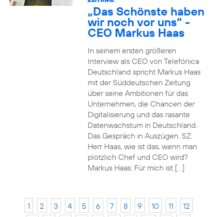
„Das Schönste haben
wir noch vor uns“ -
CEO Markus Haas
In seinem ersten größeren
Interview als CEO von Telefónica
Deutschland spricht Markus Haas
mit der Süddeutschen Zeitung
über seine Ambitionen für das
Unternehmen, die Chancen der
Digitalisierung und das rasante
Datenwachstum in Deutschland.
Das Gespräch in Auszügen. SZ:
Herr Haas, wie ist das, wenn man
plötzlich Chef und CEO wird?
Markus Haas: Für mich ist […]
1
2
3
4
5
6
7
8
9
10
11
12