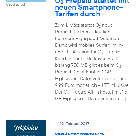
O
Prepaid startet mit
2
Credits: o2
neuen Smartphone-
Tarifen durch
Zum 1. März startet O
neue
2
Prepaid-Tarife mit deutlich
höherem Highspeed-Volumen.
Damit wird mobiles Surfen im In-
und EU-Ausland für O
Prepaid-
2
Kunden noch attraktiver. Statt
bislang 750 MB gibt es beim O
2
Prepaid Smart künftig 1 GB
Highspeed-Datenvolumen für nur
9,99 Euro monatlich – LTE inklusive.
Der O
Prepaid All-in kostet mit 1,5
2
GB Highspeed-Datenvolumen […]
22. Februar 2017
VORLÄUFIGE KENNZAHLEN