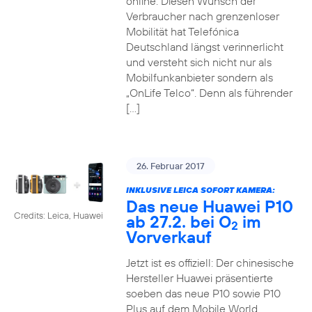
online. Diesen Wunsch der
Verbraucher nach grenzenloser
Mobilität hat Telefónica
Deutschland längst verinnerlicht
und versteht sich nicht nur als
Mobilfunkanbieter sondern als
„OnLife Telco“. Denn als führender
[…]
26. Februar 2017
INKLUSIVE LEICA SOFORT KAMERA:
Das neue Huawei P10
Credits: Leica, Huawei
ab 27.2. bei O
im
2
Vorverkauf
Jetzt ist es offiziell: Der chinesische
Hersteller Huawei präsentierte
soeben das neue P10 sowie P10
Plus auf dem Mobile World