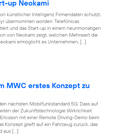
rt-up Neokami
n künstlicher Intelligenz Firmendaten schützt,
elayr übernommen worden. Telefónicas
tiert und das Start-up in einem neunmonatigen
tion von Neokami zeigt, welchen Mehrwert die
 Neokami ermöglicht es Unternehmen, […]
dem MWC erstes Konzept zu
 den nächsten Mobilfunkstandard 5G. Dass auf
iten der Zukunftstechnologie Wirklichkeit
 Ericsson mit einer Remote Driving-Demo beim
 Konzept greift auf ein Fahrzeug zurück, das
 aus […]