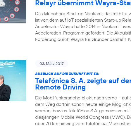
Relayr übernimmt Wayra-Sta
Das Münchner Start-up Neokami, das mithilfe vo
ist von dem auf IoT spezialisierten Start-up R
Accelerator Wayra hatte 2014 in Neokami inves
Acceleration-Programm gefördert. Die Akquisi
Förderung durch Wayra für Gründer darstellt.
03. März 2017
AUSBLICK AUF DIE ZUKUNFT MIT 5G:
Telefónica S. A. zeigte auf 
Remote Driving
Die Mobilfunkbranche blickt nach vorne – auf
dem Weg dorthin schon heute einige Möglichke
werden, bewies Telefónica S.A. gemeinsam mit
diesjährigen Mobile World Congress (MWC). Das
über 70 km hinweg vom Telefónica-Messestand