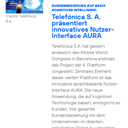
KUNDENBEZIEHUNG AUF BASIS
KOGNITIVER INTELLIGENZ:
Telefónica S. A.
Credits: Telefónica
präsentiert
S.A.
innovatives Nutzer-
Interface AURA
Telefónica S.A. hat gestern
anlässlich des Mobile World
Congress in Barcelona erstmals
das Projekt der 4. Plattform
vorgestellt. Zentrales Element
dieser vierten Plattform ist das
innovative sprachbasierte Nutzer-
Interface AURA. Die neue
Anwendung, die auf kognitiver
Technologie basiert, ermöglicht es
Kunden, ihre gesamte
Kundenbeziehung mit dem
Unternehmen im direkten,
natürlichen Dialog zu verwalten.