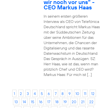
wir noch vor uns“ -
CEO Markus Haas
In seinem ersten größeren
Interview als CEO von Telefónica
Deutschland spricht Markus Haas
mit der Süddeutschen Zeitung
über seine Ambitionen für das
Unternehmen, die Chancen der
Digitalisierung und das rasante
Datenwachstum in Deutschland.
Das Gespräch in Auszügen. SZ:
Herr Haas, wie ist das, wenn man
plötzlich Chef und CEO wird?
Markus Haas: Für mich ist […]
1
2
3
4
5
6
7
8
9
10
11
12
13
14
15
16
17
18
19
20
21
22