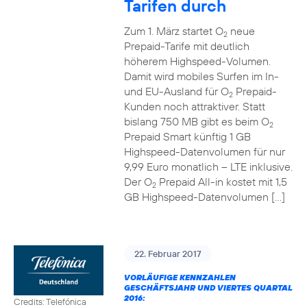
Tarifen durch
Zum 1. März startet O
neue
2
Prepaid-Tarife mit deutlich
höherem Highspeed-Volumen.
Damit wird mobiles Surfen im In-
und EU-Ausland für O
Prepaid-
2
Kunden noch attraktiver. Statt
bislang 750 MB gibt es beim O
2
Prepaid Smart künftig 1 GB
Highspeed-Datenvolumen für nur
9,99 Euro monatlich – LTE inklusive.
Der O
Prepaid All-in kostet mit 1,5
2
GB Highspeed-Datenvolumen […]
22. Februar 2017
VORLÄUFIGE KENNZAHLEN
GESCHÄFTSJAHR UND VIERTES QUARTAL
2016:
Credits: Telefónica