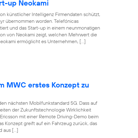
rt-up Neokami
n künstlicher Intelligenz Firmendaten schützt,
elayr übernommen worden. Telefónicas
tiert und das Start-up in einem neunmonatigen
tion von Neokami zeigt, welchen Mehrwert die
 Neokami ermöglicht es Unternehmen, […]
dem MWC erstes Konzept zu
 den nächsten Mobilfunkstandard 5G. Dass auf
iten der Zukunftstechnologie Wirklichkeit
 Ericsson mit einer Remote Driving-Demo beim
 Konzept greift auf ein Fahrzeug zurück, das
 aus […]