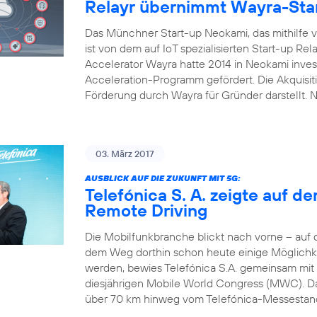
Relayr übernimmt Wayra-Sta
Das Münchner Start-up Neokami, das mithilfe vo
ist von dem auf IoT spezialisierten Start-up R
Accelerator Wayra hatte 2014 in Neokami inves
Acceleration-Programm gefördert. Die Akquisi
Förderung durch Wayra für Gründer darstellt.
03. März 2017
AUSBLICK AUF DIE ZUKUNFT MIT 5G:
Telefónica S. A. zeigte auf 
Remote Driving
Die Mobilfunkbranche blickt nach vorne – auf
dem Weg dorthin schon heute einige Möglichke
werden, bewies Telefónica S.A. gemeinsam mit
diesjährigen Mobile World Congress (MWC). Das
über 70 km hinweg vom Telefónica-Messestand