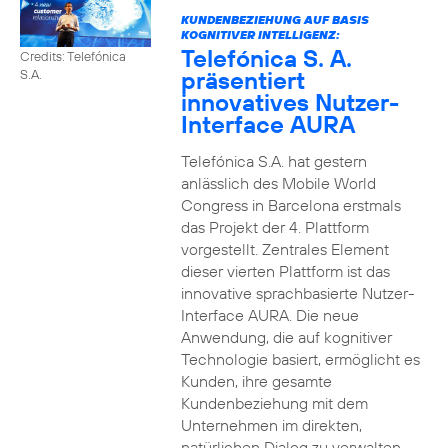
KUNDENBEZIEHUNG AUF BASIS
KOGNITIVER INTELLIGENZ:
Telefónica S. A.
Credits: Telefónica
präsentiert
S.A.
innovatives Nutzer-
Interface AURA
Telefónica S.A. hat gestern
anlässlich des Mobile World
Congress in Barcelona erstmals
das Projekt der 4. Plattform
vorgestellt. Zentrales Element
dieser vierten Plattform ist das
innovative sprachbasierte Nutzer-
Interface AURA. Die neue
Anwendung, die auf kognitiver
Technologie basiert, ermöglicht es
Kunden, ihre gesamte
Kundenbeziehung mit dem
Unternehmen im direkten,
natürlichen Dialog zu verwalten.