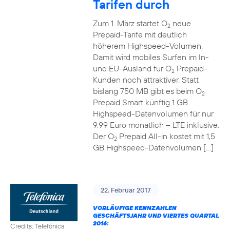
Tarifen durch
Zum 1. März startet O
neue
2
Prepaid-Tarife mit deutlich
höherem Highspeed-Volumen.
Damit wird mobiles Surfen im In-
und EU-Ausland für O
Prepaid-
2
Kunden noch attraktiver. Statt
bislang 750 MB gibt es beim O
2
Prepaid Smart künftig 1 GB
Highspeed-Datenvolumen für nur
9,99 Euro monatlich – LTE inklusive.
Der O
Prepaid All-in kostet mit 1,5
2
GB Highspeed-Datenvolumen […]
22. Februar 2017
VORLÄUFIGE KENNZAHLEN
GESCHÄFTSJAHR UND VIERTES QUARTAL
2016:
Credits: Telefónica