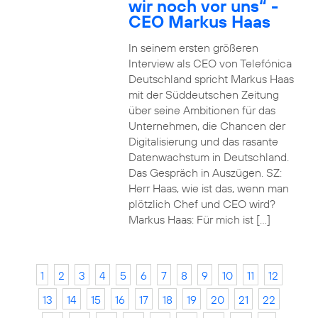
wir noch vor uns“ -
CEO Markus Haas
In seinem ersten größeren
Interview als CEO von Telefónica
Deutschland spricht Markus Haas
mit der Süddeutschen Zeitung
über seine Ambitionen für das
Unternehmen, die Chancen der
Digitalisierung und das rasante
Datenwachstum in Deutschland.
Das Gespräch in Auszügen. SZ:
Herr Haas, wie ist das, wenn man
plötzlich Chef und CEO wird?
Markus Haas: Für mich ist […]
1
2
3
4
5
6
7
8
9
10
11
12
13
14
15
16
17
18
19
20
21
22