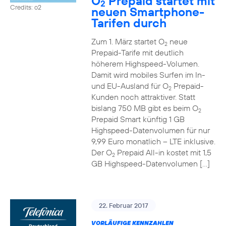
O
Prepaid startet mit
2
Credits: o2
neuen Smartphone-
Tarifen durch
Zum 1. März startet O
neue
2
Prepaid-Tarife mit deutlich
höherem Highspeed-Volumen.
Damit wird mobiles Surfen im In-
und EU-Ausland für O
Prepaid-
2
Kunden noch attraktiver. Statt
bislang 750 MB gibt es beim O
2
Prepaid Smart künftig 1 GB
Highspeed-Datenvolumen für nur
9,99 Euro monatlich – LTE inklusive.
Der O
Prepaid All-in kostet mit 1,5
2
GB Highspeed-Datenvolumen […]
22. Februar 2017
VORLÄUFIGE KENNZAHLEN