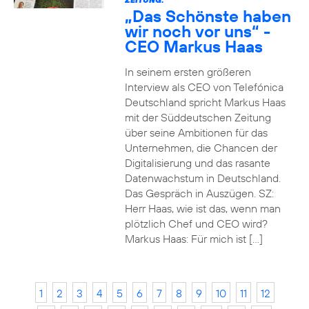
„Das Schönste haben
wir noch vor uns“ -
CEO Markus Haas
In seinem ersten größeren
Interview als CEO von Telefónica
Deutschland spricht Markus Haas
mit der Süddeutschen Zeitung
über seine Ambitionen für das
Unternehmen, die Chancen der
Digitalisierung und das rasante
Datenwachstum in Deutschland.
Das Gespräch in Auszügen. SZ:
Herr Haas, wie ist das, wenn man
plötzlich Chef und CEO wird?
Markus Haas: Für mich ist […]
1
2
3
4
5
6
7
8
9
10
11
12