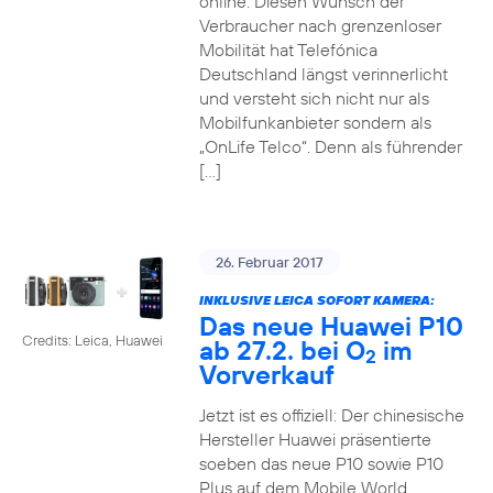
online. Diesen Wunsch der
Verbraucher nach grenzenloser
Mobilität hat Telefónica
Deutschland längst verinnerlicht
und versteht sich nicht nur als
Mobilfunkanbieter sondern als
„OnLife Telco“. Denn als führender
[…]
26. Februar 2017
INKLUSIVE LEICA SOFORT KAMERA:
Das neue Huawei P10
Credits: Leica, Huawei
ab 27.2. bei O
im
2
Vorverkauf
Jetzt ist es offiziell: Der chinesische
Hersteller Huawei präsentierte
soeben das neue P10 sowie P10
Plus auf dem Mobile World