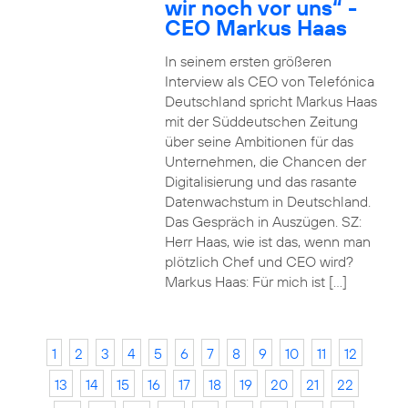
wir noch vor uns“ -
CEO Markus Haas
In seinem ersten größeren
Interview als CEO von Telefónica
Deutschland spricht Markus Haas
mit der Süddeutschen Zeitung
über seine Ambitionen für das
Unternehmen, die Chancen der
Digitalisierung und das rasante
Datenwachstum in Deutschland.
Das Gespräch in Auszügen. SZ:
Herr Haas, wie ist das, wenn man
plötzlich Chef und CEO wird?
Markus Haas: Für mich ist […]
1
2
3
4
5
6
7
8
9
10
11
12
13
14
15
16
17
18
19
20
21
22