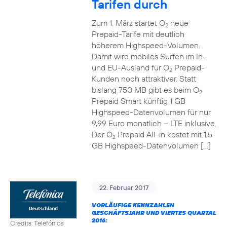
Tarifen durch
Zum 1. März startet O
neue
2
Prepaid-Tarife mit deutlich
höherem Highspeed-Volumen.
Damit wird mobiles Surfen im In-
und EU-Ausland für O
Prepaid-
2
Kunden noch attraktiver. Statt
bislang 750 MB gibt es beim O
2
Prepaid Smart künftig 1 GB
Highspeed-Datenvolumen für nur
9,99 Euro monatlich – LTE inklusive.
Der O
Prepaid All-in kostet mit 1,5
2
GB Highspeed-Datenvolumen […]
22. Februar 2017
VORLÄUFIGE KENNZAHLEN
GESCHÄFTSJAHR UND VIERTES QUARTAL
2016:
Credits: Telefónica