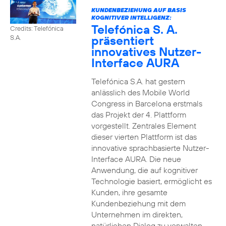
KUNDENBEZIEHUNG AUF BASIS
KOGNITIVER INTELLIGENZ:
Telefónica S. A.
Credits: Telefónica
präsentiert
S.A.
innovatives Nutzer-
Interface AURA
Telefónica S.A. hat gestern
anlässlich des Mobile World
Congress in Barcelona erstmals
das Projekt der 4. Plattform
vorgestellt. Zentrales Element
dieser vierten Plattform ist das
innovative sprachbasierte Nutzer-
Interface AURA. Die neue
Anwendung, die auf kognitiver
Technologie basiert, ermöglicht es
Kunden, ihre gesamte
Kundenbeziehung mit dem
Unternehmen im direkten,
natürlichen Dialog zu verwalten.