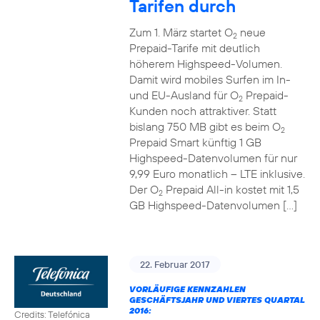
Tarifen durch
Zum 1. März startet O
neue
2
Prepaid-Tarife mit deutlich
höherem Highspeed-Volumen.
Damit wird mobiles Surfen im In-
und EU-Ausland für O
Prepaid-
2
Kunden noch attraktiver. Statt
bislang 750 MB gibt es beim O
2
Prepaid Smart künftig 1 GB
Highspeed-Datenvolumen für nur
9,99 Euro monatlich – LTE inklusive.
Der O
Prepaid All-in kostet mit 1,5
2
GB Highspeed-Datenvolumen […]
22. Februar 2017
VORLÄUFIGE KENNZAHLEN
GESCHÄFTSJAHR UND VIERTES QUARTAL
2016:
Credits: Telefónica