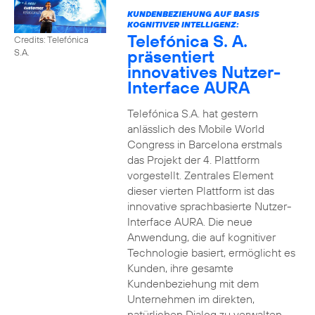
KUNDENBEZIEHUNG AUF BASIS
KOGNITIVER INTELLIGENZ:
Telefónica S. A.
Credits: Telefónica
präsentiert
S.A.
innovatives Nutzer-
Interface AURA
Telefónica S.A. hat gestern
anlässlich des Mobile World
Congress in Barcelona erstmals
das Projekt der 4. Plattform
vorgestellt. Zentrales Element
dieser vierten Plattform ist das
innovative sprachbasierte Nutzer-
Interface AURA. Die neue
Anwendung, die auf kognitiver
Technologie basiert, ermöglicht es
Kunden, ihre gesamte
Kundenbeziehung mit dem
Unternehmen im direkten,
natürlichen Dialog zu verwalten.