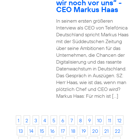
wir noch vor uns“ -
CEO Markus Haas
In seinem ersten größeren
Interview als CEO von Telefónica
Deutschland spricht Markus Haas
mit der Süddeutschen Zeitung
über seine Ambitionen für das
Unternehmen, die Chancen der
Digitalisierung und das rasante
Datenwachstum in Deutschland.
Das Gespräch in Auszügen. SZ:
Herr Haas, wie ist das, wenn man
plötzlich Chef und CEO wird?
Markus Haas: Für mich ist […]
1
2
3
4
5
6
7
8
9
10
11
12
13
14
15
16
17
18
19
20
21
22