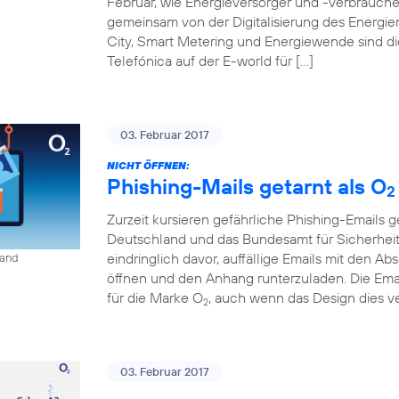
Februar, wie Energieversorger und -verbraucher
gemeinsam von der Digitalisierung des Energiem
City, Smart Metering und Energiewende sind d
Telefónica auf der E-world für […]
03. Februar 2017
NICHT ÖFFNEN:
Phishing-Mails getarnt als O
2
Zurzeit kursieren gefährliche Phishing-Emails g
Deutschland und das Bundesamt für Sicherheit 
eindringlich davor, auffällige Emails mit den A
land
öffnen und den Anhang runterzuladen. Die Ema
für die Marke O
, auch wenn das Design dies ve
2
03. Februar 2017