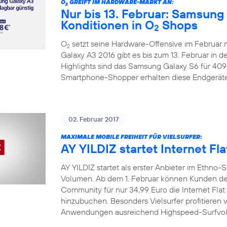
O
GREIFT IM HARDWARE-MARKT AN:
2
Nur bis 13. Februar: Samsung
Konditionen in O
Shops
2
O
setzt seine Hardware-Offensive im Februar
2
Galaxy A3 2016 gibt es bis zum 13. Februar in d
Highlights sind das Samsung Galaxy S6 für 409
Smartphone-Shopper erhalten diese Endgeräte
02. Februar 2017
MAXIMALE MOBILE FREIHEIT FÜR VIELSURFER:
AY YILDIZ startet Internet Fla
AY YILDIZ startet als erster Anbieter im Ethn
Volumen. Ab dem 1. Februar können Kunden der
Community für nur 34,99 Euro die Internet Flat 
hinzubuchen. Besonders Vielsurfer profitieren v
Anwendungen ausreichend Highspeed-Surfvolu