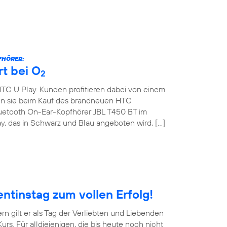
FHÖRER:
t bei O
2
HTC U Play. Kunden profitieren dabei von einem
ten sie beim Kauf des brandneuen HTC
uetooth On-Ear-Kopfhörer JBL T450 BT im
y, das in Schwarz und Blau angeboten wird, […]
ntinstag zum vollen Erfolg!
ern gilt er als Tag der Verliebten und Liebenden
rs. Für alldiejenigen, die bis heute noch nicht