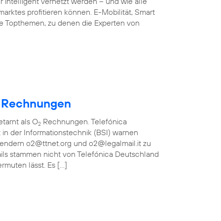
 intelligent vernetzt werden – und wie alle
arktes profitieren können. E-Mobilität, Smart
ie Topthemen, zu denen die Experten von
Rechnungen
etarnt als O
Rechnungen. Telefónica
2
in der Informationstechnik (BSI) warnen
bsendern o2@ttnet.org und o2@legalmail.it zu
ils stammen nicht von Telefónica Deutschland
rmuten lässt. Es […]