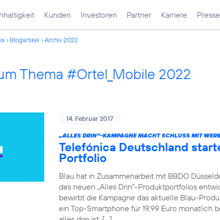
haltigkeit
Kunden
Investoren
Partner
Karriere
Presse
ws
Blogartikel
Archiv 2022
 zum Thema #Ortel_Mobile 2022
14. Februar 2017
„ALLES DRIN“-KAMPAGNE MACHT SCHLUSS MIT WERB
Telefónica Deutschland star
Portfolio
Blau hat in Zusammenarbeit mit BBDO Düsseld
des neuen „Alles Drin“-Produktportfolios entwic
bewirbt die Kampagne das aktuelle Blau-Produkt
ein Top-Smartphone für 19,99 Euro monatlich be
alles drin ist: […]