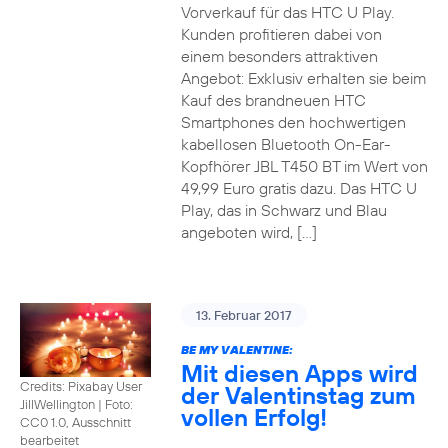
Vorverkauf für das HTC U Play.
Kunden profitieren dabei von
einem besonders attraktiven
Angebot: Exklusiv erhalten sie beim
Kauf des brandneuen HTC
Smartphones den hochwertigen
kabellosen Bluetooth On-Ear-
Kopfhörer JBL T450 BT im Wert von
49,99 Euro gratis dazu. Das HTC U
Play, das in Schwarz und Blau
angeboten wird, […]
13. Februar 2017
BE MY VALENTINE:
Mit diesen Apps wird
Credits: Pixabay User
der Valentinstag zum
JillWellington
|
Foto:
vollen Erfolg!
CC0 1.0, Ausschnitt
bearbeitet