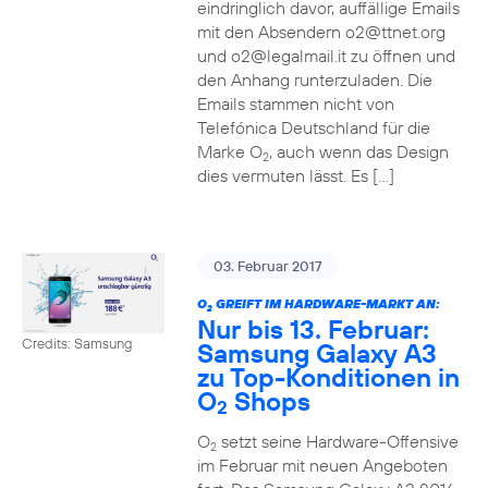
eindringlich davor, auffällige Emails
mit den Absendern o2@ttnet.org
und o2@legalmail.it zu öffnen und
den Anhang runterzuladen. Die
Emails stammen nicht von
Telefónica Deutschland für die
Marke O
, auch wenn das Design
2
dies vermuten lässt. Es […]
03. Februar 2017
O
GREIFT IM HARDWARE-MARKT AN:
2
Nur bis 13. Februar:
Credits: Samsung
Samsung Galaxy A3
zu Top-Konditionen in
O
Shops
2
O
setzt seine Hardware-Offensive
2
im Februar mit neuen Angeboten