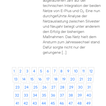
abgelaufenen Jahr auf der
technischen Integration der beiden
Netze von E-Plus und O
. Eine nun
2
durchgeführte Analyse der
Netzauslastung zwischen Silvester
und Neujahr belegt unter anderem
den Erfolg der bisherigen
Maßnahmen. Das Netz hielt dem
Ansturm zum Jahreswechsel stand.
Dafür sorgte nicht nur der
gelungene […]
1
2
3
4
5
6
7
8
9
10
11
12
13
14
15
16
17
18
19
20
21
22
23
24
25
26
27
28
29
30
31
32
33
34
35
36
37
38
39
40
41
42
43
44
45
46
47
48
49