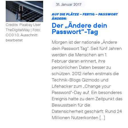
31. Januar 2017
AUF DIE PLÄTZE – FERTIG – PASSWORT
ÄNDERN:
Der „Ändere dein
Credits: Pixabay User
Passwort“-Tag
TheDigitalWay
|
Foto:
CC0 1.0, Ausschnitt
bearbeitet
Morgen ist der nationale „Ändere
dein Passwort Tag“. Seit fünf Jahren
werden die Menschen am 1.
Februar daran erinnert, ihre
persönlichen Daten besser zu
schützen. 2012 riefen erstmals die
Technik-Blogs Gizmodo und
Lifehacker zum „Change your
Password“-Day auf. Ein besonderes
Ereignis hatte zu dem Zeitpunkt das
Bewusstsein für die
Datensicherheit geschärft: Rund 24
Millionen Nutzerkonten […]