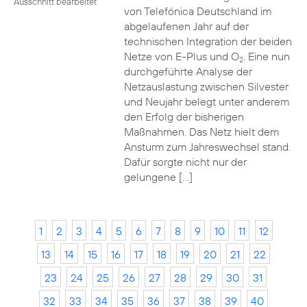
Ausschnitt bearbeitet
von Telefónica Deutschland im
abgelaufenen Jahr auf der
technischen Integration der beiden
Netze von E-Plus und O
. Eine nun
2
durchgeführte Analyse der
Netzauslastung zwischen Silvester
und Neujahr belegt unter anderem
den Erfolg der bisherigen
Maßnahmen. Das Netz hielt dem
Ansturm zum Jahreswechsel stand.
Dafür sorgte nicht nur der
gelungene […]
1
2
3
4
5
6
7
8
9
10
11
12
13
14
15
16
17
18
19
20
21
22
23
24
25
26
27
28
29
30
31
32
33
34
35
36
37
38
39
40