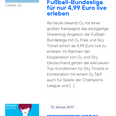
Fußball-Bundesliga
Credits: o2
für nur 4,99 Euro live
erleben
Ab heute bewirbt O
mit einer
2
großen Kampagne das einzigartige
Streaming-Angebot, die Fußball-
Bundesliga mit O
Free und Sky
2
Ticket schon ab 4,99 Euro live zu
erleben. Im Rahmen der
Kooperation von O
und Sky
2
Deutschland gelten die exklusiven
Top-Konditionen für Sky Tickets in
Kombination mit einem O
Tarif
2
auch für Spiele der Champions
League und […]
12. Januar 2017
NEUPOSITIONIERUNG VON BLAU: