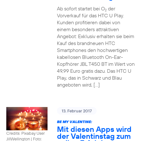
Ab sofort startet bei O
der
2
Vorverkauf für das HTC U Play.
Kunden profitieren dabei von
einem besonders attraktiven
Angebot: Exklusiv erhalten sie beim
Kauf des brandneuen HTC
Smartphones den hochwertigen
kabellosen Bluetooth On-Ear-
Kopfhörer JBL T450 BT im Wert von
49,99 Euro gratis dazu. Das HTC U
Play, das in Schwarz und Blau
angeboten wird, […]
13. Februar 2017
BE MY VALENTINE:
Mit diesen Apps wird
Credits: Pixabay User
der Valentinstag zum
JillWellington
|
Foto: