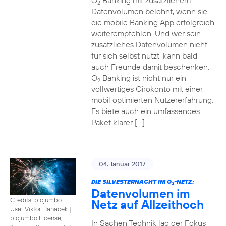
O
Banking mit zusätzlichem
2
Datenvolumen belohnt, wenn sie
die mobile Banking App erfolgreich
weiterempfehlen. Und wer sein
zusätzliches Datenvolumen nicht
für sich selbst nutzt, kann bald
auch Freunde damit beschenken.
O
Banking ist nicht nur ein
2
vollwertiges Girokonto mit einer
mobil optimierten Nutzererfahrung.
Es biete auch ein umfassendes
Paket klarer […]
04. Januar 2017
DIE SILVESTERNACHT IM O
-NETZ:
2
Datenvolumen im
Credits: picjumbo
Netz auf Allzeithoch
User Viktor Hanacek
|
picjumbo License,
In Sachen Technik lag der Fokus