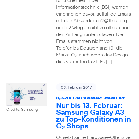
für Sicherheit in der
Informationstechnik (BSI) warnen
eindringlich davor, auffällige Emails
mit den Absendern o2@ttnet.org
und o2@legalmail.it zu öffnen und
den Anhang runterzuladen. Die
Emails stammen nicht von
Telefónica Deutschland für die
Marke O
, auch wenn das Design
2
dies vermuten lässt. Es […]
03. Februar 2017
O
GREIFT IM HARDWARE-MARKT AN:
2
Nur bis 13. Februar:
Credits: Samsung
Samsung Galaxy A3
zu Top-Konditionen in
O
Shops
2
O
setzt seine Hardware-Offensive
2