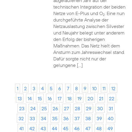
abgelaufenen Jahr auf der
technischen Integration der beiden
Netze von E-Plus und O
. Eine nun
2
durchgeführte Analyse der
Netzauslastung zwischen Silvester
und Neujahr belegt unter anderem
den Erfolg der bisherigen
Maßnahmen. Das Netz hielt dem
Ansturm zum Jahreswechsel stand.
Dafür sorgte nicht nur der
gelungene […]
1
2
3
4
5
6
7
8
9
10
11
12
13
14
15
16
17
18
19
20
21
22
23
24
25
26
27
28
29
30
31
32
33
34
35
36
37
38
39
40
41
42
43
44
45
46
47
48
49