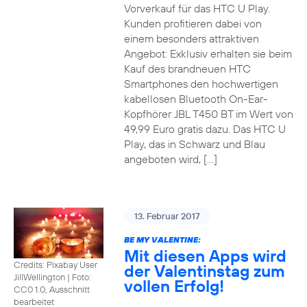
Vorverkauf für das HTC U Play.
Kunden profitieren dabei von
einem besonders attraktiven
Angebot: Exklusiv erhalten sie beim
Kauf des brandneuen HTC
Smartphones den hochwertigen
kabellosen Bluetooth On-Ear-
Kopfhörer JBL T450 BT im Wert von
49,99 Euro gratis dazu. Das HTC U
Play, das in Schwarz und Blau
angeboten wird, […]
13. Februar 2017
BE MY VALENTINE:
Mit diesen Apps wird
Credits: Pixabay User
der Valentinstag zum
JillWellington
|
Foto:
vollen Erfolg!
CC0 1.0, Ausschnitt
bearbeitet