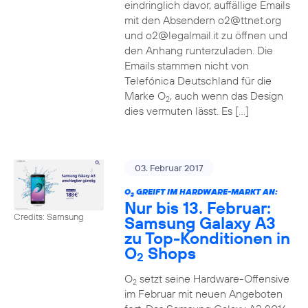
eindringlich davor, auffällige Emails
mit den Absendern o2@ttnet.org
und o2@legalmail.it zu öffnen und
den Anhang runterzuladen. Die
Emails stammen nicht von
Telefónica Deutschland für die
Marke O
, auch wenn das Design
2
dies vermuten lässt. Es […]
03. Februar 2017
O
GREIFT IM HARDWARE-MARKT AN:
2
Nur bis 13. Februar:
Credits: Samsung
Samsung Galaxy A3
zu Top-Konditionen in
O
Shops
2
O
setzt seine Hardware-Offensive
2
im Februar mit neuen Angeboten