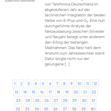
Ausschnitt bearbeitet
von Telefónica Deutschland im
abgelaufenen Jahr auf der
technischen Integration der beiden
Netze von E-Plus und O
. Eine nun
2
durchgeführte Analyse der
Netzauslastung zwischen Silvester
und Neujahr belegt unter anderem
den Erfolg der bisherigen
Maßnahmen. Das Netz hielt dem
Ansturm zum Jahreswechsel stand.
Dafür sorgte nicht nur der
gelungene […]
1
2
3
4
5
6
7
8
9
10
11
12
13
14
15
16
17
18
19
20
21
22
23
24
25
26
27
28
29
30
31
32
33
34
35
36
37
38
39
40