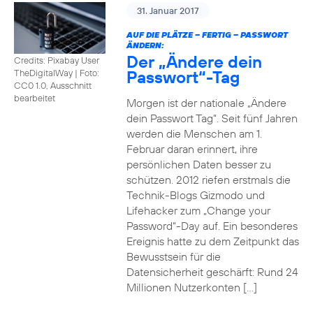
31. Januar 2017
AUF DIE PLÄTZE – FERTIG – PASSWORT
ÄNDERN:
Der „Ändere dein
Credits: Pixabay User
Passwort“-Tag
TheDigitalWay
|
Foto:
CC0 1.0, Ausschnitt
bearbeitet
Morgen ist der nationale „Ändere
dein Passwort Tag“. Seit fünf Jahren
werden die Menschen am 1.
Februar daran erinnert, ihre
persönlichen Daten besser zu
schützen. 2012 riefen erstmals die
Technik-Blogs Gizmodo und
Lifehacker zum „Change your
Password“-Day auf. Ein besonderes
Ereignis hatte zu dem Zeitpunkt das
Bewusstsein für die
Datensicherheit geschärft: Rund 24
Millionen Nutzerkonten […]