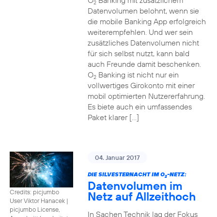
O
Banking mit zusätzlichem
2
Datenvolumen belohnt, wenn sie
die mobile Banking App erfolgreich
weiterempfehlen. Und wer sein
zusätzliches Datenvolumen nicht
für sich selbst nutzt, kann bald
auch Freunde damit beschenken.
O
Banking ist nicht nur ein
2
vollwertiges Girokonto mit einer
mobil optimierten Nutzererfahrung.
Es biete auch ein umfassendes
Paket klarer […]
04. Januar 2017
DIE SILVESTERNACHT IM O
-NETZ:
2
Datenvolumen im
Credits: picjumbo
Netz auf Allzeithoch
User Viktor Hanacek
|
picjumbo License,
In Sachen Technik lag der Fokus