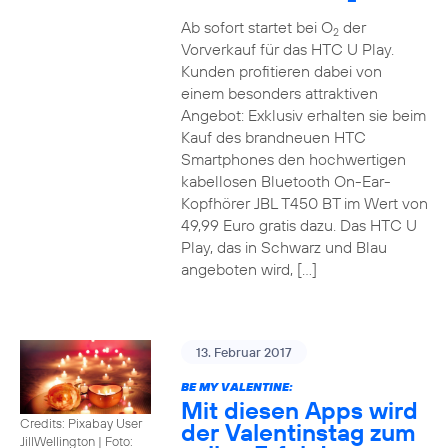
Ab sofort startet bei O
der
2
Vorverkauf für das HTC U Play.
Kunden profitieren dabei von
einem besonders attraktiven
Angebot: Exklusiv erhalten sie beim
Kauf des brandneuen HTC
Smartphones den hochwertigen
kabellosen Bluetooth On-Ear-
Kopfhörer JBL T450 BT im Wert von
49,99 Euro gratis dazu. Das HTC U
Play, das in Schwarz und Blau
angeboten wird, […]
13. Februar 2017
BE MY VALENTINE:
Mit diesen Apps wird
Credits: Pixabay User
der Valentinstag zum
JillWellington
|
Foto: