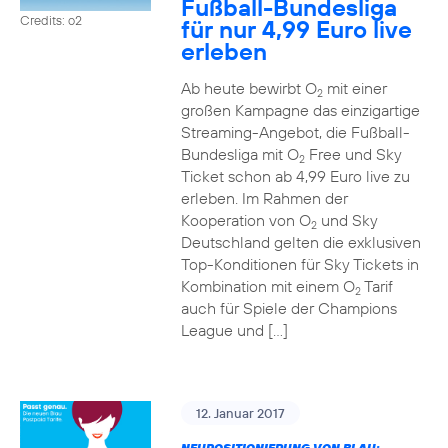
Fußball-Bundesliga
Credits: o2
für nur 4,99 Euro live
erleben
Ab heute bewirbt O
mit einer
2
großen Kampagne das einzigartige
Streaming-Angebot, die Fußball-
Bundesliga mit O
Free und Sky
2
Ticket schon ab 4,99 Euro live zu
erleben. Im Rahmen der
Kooperation von O
und Sky
2
Deutschland gelten die exklusiven
Top-Konditionen für Sky Tickets in
Kombination mit einem O
Tarif
2
auch für Spiele der Champions
League und […]
12. Januar 2017
NEUPOSITIONIERUNG VON BLAU: