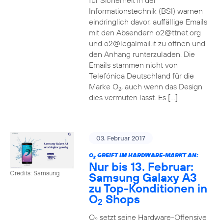
für Sicherheit in der
Informationstechnik (BSI) warnen
eindringlich davor, auffällige Emails
mit den Absendern o2@ttnet.org
und o2@legalmail.it zu öffnen und
den Anhang runterzuladen. Die
Emails stammen nicht von
Telefónica Deutschland für die
Marke O
, auch wenn das Design
2
dies vermuten lässt. Es […]
03. Februar 2017
O
GREIFT IM HARDWARE-MARKT AN:
2
Nur bis 13. Februar:
Credits: Samsung
Samsung Galaxy A3
zu Top-Konditionen in
O
Shops
2
O
setzt seine Hardware-Offensive
2