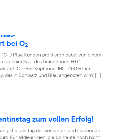
FHÖRER:
t bei O
2
HTC U Play. Kunden profitieren dabei von einem
ten sie beim Kauf des brandneuen HTC
uetooth On-Ear-Kopfhörer JBL T450 BT im
y, das in Schwarz und Blau angeboten wird, […]
ntinstag zum vollen Erfolg!
ern gilt er als Tag der Verliebten und Liebenden
rs. Für alldiejenigen, die bis heute noch nicht