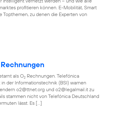
 intelligent vernetzt werden – und wie alle
arktes profitieren können. E-Mobilität, Smart
ie Topthemen, zu denen die Experten von
Rechnungen
etarnt als O
Rechnungen. Telefónica
2
in der Informationstechnik (BSI) warnen
bsendern o2@ttnet.org und o2@legalmail.it zu
ils stammen nicht von Telefónica Deutschland
rmuten lässt. Es […]