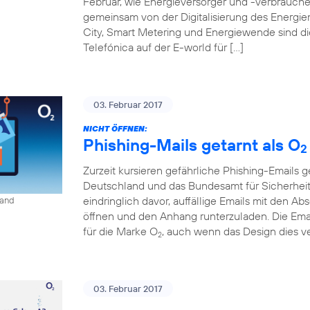
Februar, wie Energieversorger und -verbraucher
gemeinsam von der Digitalisierung des Energiem
City, Smart Metering und Energiewende sind d
Telefónica auf der E-world für […]
03. Februar 2017
NICHT ÖFFNEN:
Phishing-Mails getarnt als O
2
Zurzeit kursieren gefährliche Phishing-Emails g
Deutschland und das Bundesamt für Sicherheit 
eindringlich davor, auffällige Emails mit den A
land
öffnen und den Anhang runterzuladen. Die Ema
für die Marke O
, auch wenn das Design dies ve
2
03. Februar 2017