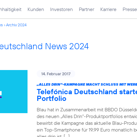
haltigkeit
Kunden
Investoren
Partner
Karriere
Presse
ws
Archiv 2024
Deutschland News 2024
14. Februar 2017
„ALLES DRIN“-KAMPAGNE MACHT SCHLUSS MIT WERB
Telefónica Deutschland star
Portfolio
Blau hat in Zusammenarbeit mit BBDO Düsseld
des neuen „Alles Drin“-Produktportfolios entwic
bewirbt die Kampagne das aktuelle Blau-Produkt
ein Top-Smartphone für 19,99 Euro monatlich be
alles drin ist: […]