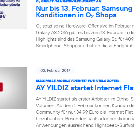
O
GREIFT IM HARDWARE-MARKT AN:
2
Nur bis 13. Februar: Samsung
Konditionen in O
Shops
2
O
setzt seine Hardware-Offensive im Februar
2
Galaxy A3 2016 gibt es bis zum 13. Februar in d
Highlights sind das Samsung Galaxy S6 für 409
Smartphone-Shopper erhalten diese Endgeräte
02. Februar 2017
MAXIMALE MOBILE FREIHEIT FÜR VIELSURFER:
AY YILDIZ startet Internet Fla
AY YILDIZ startet als erster Anbieter im Ethn
Volumen. Ab dem 1. Februar können Kunden der
Community für nur 34,99 Euro die Internet Flat 
hinzubuchen. Besonders Vielsurfer profitieren v
Anwendungen ausreichend Highspeed-Surfvolu