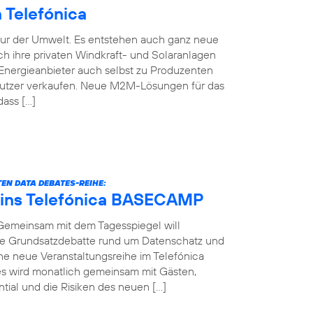
Telefónica
nur der Umwelt. Es entstehen auch ganz neue
h ihre privaten Windkraft- und Solaranlagen
Energieanbieter auch selbst zu Produzenten
Nutzer verkaufen. Neue M2M-Lösungen für das
dass […]
EN DATA DEBATES-REIHE:
 ins Telefónica BASECAMP
 Gemeinsam mit dem Tagesspiegel will
die Grundsatzdebatte rund um Datenschatz und
ine neue Veranstaltungsreihe im Telefónica
 wird monatlich gemeinsam mit Gästen,
ial und die Risiken des neuen […]