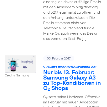
eindringlich davor, auffällige Emails
mit den Absendern o2@ttnet.org
und o2@legalmail.it zu öffnen und
den Anhang runterzuladen. Die
Emails stammen nicht von
Telefónica Deutschland für die
Marke O
, auch wenn das Design
2
dies vermuten lässt. Es […]
03. Februar 2017
O
GREIFT IM HARDWARE-MARKT AN:
2
Nur bis 13. Februar:
Credits: Samsung
Samsung Galaxy A3
zu Top-Konditionen in
O
Shops
2
O
setzt seine Hardware-Offensive
2
im Februar mit neuen Angeboten