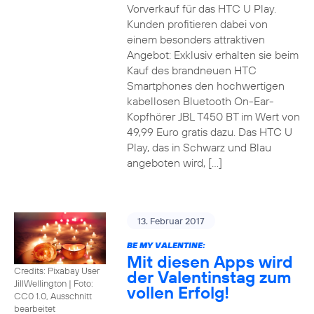
Vorverkauf für das HTC U Play.
Kunden profitieren dabei von
einem besonders attraktiven
Angebot: Exklusiv erhalten sie beim
Kauf des brandneuen HTC
Smartphones den hochwertigen
kabellosen Bluetooth On-Ear-
Kopfhörer JBL T450 BT im Wert von
49,99 Euro gratis dazu. Das HTC U
Play, das in Schwarz und Blau
angeboten wird, […]
13. Februar 2017
BE MY VALENTINE:
Mit diesen Apps wird
Credits: Pixabay User
der Valentinstag zum
JillWellington
|
Foto:
vollen Erfolg!
CC0 1.0, Ausschnitt
bearbeitet