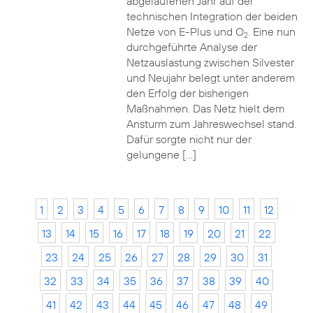
abgelaufenen Jahr auf der
technischen Integration der beiden
Netze von E-Plus und O
. Eine nun
2
durchgeführte Analyse der
Netzauslastung zwischen Silvester
und Neujahr belegt unter anderem
den Erfolg der bisherigen
Maßnahmen. Das Netz hielt dem
Ansturm zum Jahreswechsel stand.
Dafür sorgte nicht nur der
gelungene […]
1
2
3
4
5
6
7
8
9
10
11
12
13
14
15
16
17
18
19
20
21
22
23
24
25
26
27
28
29
30
31
32
33
34
35
36
37
38
39
40
41
42
43
44
45
46
47
48
49