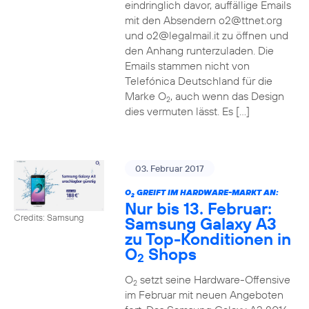
eindringlich davor, auffällige Emails
mit den Absendern o2@ttnet.org
und o2@legalmail.it zu öffnen und
den Anhang runterzuladen. Die
Emails stammen nicht von
Telefónica Deutschland für die
Marke O
, auch wenn das Design
2
dies vermuten lässt. Es […]
03. Februar 2017
O
GREIFT IM HARDWARE-MARKT AN:
2
Nur bis 13. Februar:
Credits: Samsung
Samsung Galaxy A3
zu Top-Konditionen in
O
Shops
2
O
setzt seine Hardware-Offensive
2
im Februar mit neuen Angeboten