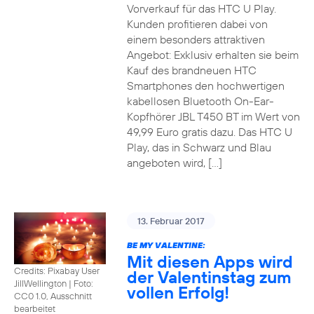
Vorverkauf für das HTC U Play.
Kunden profitieren dabei von
einem besonders attraktiven
Angebot: Exklusiv erhalten sie beim
Kauf des brandneuen HTC
Smartphones den hochwertigen
kabellosen Bluetooth On-Ear-
Kopfhörer JBL T450 BT im Wert von
49,99 Euro gratis dazu. Das HTC U
Play, das in Schwarz und Blau
angeboten wird, […]
13. Februar 2017
BE MY VALENTINE:
Mit diesen Apps wird
Credits: Pixabay User
der Valentinstag zum
JillWellington
|
Foto:
vollen Erfolg!
CC0 1.0, Ausschnitt
bearbeitet