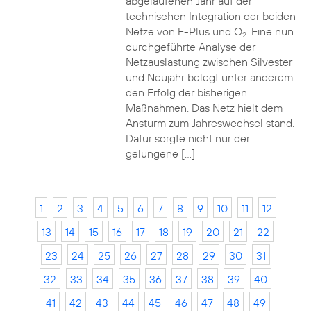
abgelaufenen Jahr auf der
technischen Integration der beiden
Netze von E-Plus und O
. Eine nun
2
durchgeführte Analyse der
Netzauslastung zwischen Silvester
und Neujahr belegt unter anderem
den Erfolg der bisherigen
Maßnahmen. Das Netz hielt dem
Ansturm zum Jahreswechsel stand.
Dafür sorgte nicht nur der
gelungene […]
1
2
3
4
5
6
7
8
9
10
11
12
13
14
15
16
17
18
19
20
21
22
23
24
25
26
27
28
29
30
31
32
33
34
35
36
37
38
39
40
41
42
43
44
45
46
47
48
49