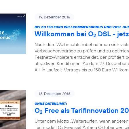
19. Dezember 2016
BIS ZU 150 EURO WILLKOMMENSBONUS UND VDSL OHN
Willkommen bei O
DSL - jetz
2
Nach dem Weihnachtstrubel nehmen sich viele
Verbraucherverträge zu prüfen und zu optimier
Festnetz-Anbieters entscheidet, der profitiert b
attraktiven Konditionen: Ab dem 27. Dezember 
All-in Laufzeit-Vertrags bis zu 150 Euro Willk
16. Dezember 2016
OHNE DATENLIMIT:
O
Free als Tarifinnovation 2
2
Unter dem Motto „Weitersurfen, wenn anderen d
Tarifmodell O
Free seit Anfang Oktober den digi
2