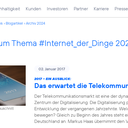
haltigkeit
Kunden
Investoren
Partner
Karriere
Presse
ws
Blogartikel
Archiv 2024
 zum Thema #Internet_der_Dinge 20
02. Januar 2017
2017 – EIN AUSBLICK:
Das erwartet die Telekommu
Der Telekommunikationsmarkt ist eine der dyn
Zentrum der Digitalisierung. Die Digitalisierung
Entwicklung der vergangenen Jahrzehnte. Wel
uschnitt
bewegen? Gleich zu Beginn des Jahres steht e
Deutschland an. Markus Haas übernimmt den Vor