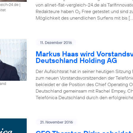
von allnet-flat-vergleich-24.de als Tarifinnova
gleich-24.de
|
itet
Redakteure haben O
Free getestet und sind 
2
Möglichkeit des unendlichen Surfens mit bis […
11. Dezember 2016
Markus Haas wird Vorstandsv
Deutschland Holding AG
Der Aufsichtsrat hat in seiner heutigen Sitzun
zum neuen Vorstandsvorsitzenden der Telefóni
land
bekleidet er die Position des Chief Operating O
Deutschland gemeinsam mit Rachel Empey, Chief
Telefónica Deutschland durch den erfolgreich
21. November 2016