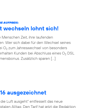
E AUFPREIS:
t wechseln lohnt sich!
 Menschen Zeit, ihre laufenden
en. Wer sich dabei für den Wechsel seines
ei O
zum Jahreswechsel von besonders
2
erhalten Kunden bei Abschluss eines O
DSL
2
ommensbonus. Zusätzlich sparen […]
016 ausgezeichnet
ie Luft ausgeht“ entfesselt das neue
talen Alltag. Den Tarif hat jetzt die Redaktion