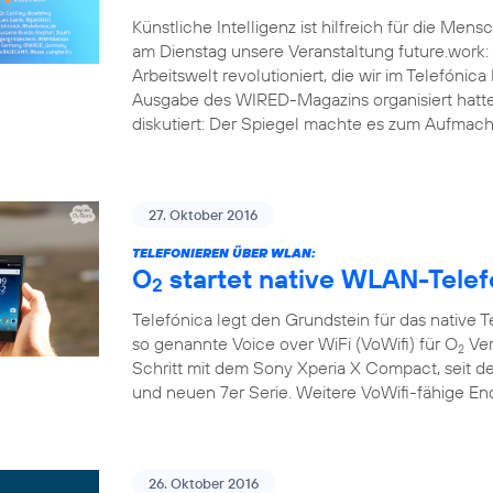
Künstliche Intelligenz ist hilfreich für die Men
am Dienstag unsere Veranstaltung future.work: 
Arbeitswelt revolutioniert, die wir im Telef
Ausgabe des WIRED-Magazins organisiert hatt
diskutiert: Der Spiegel machte es zum Aufmache
27. Oktober 2016
TELEFONIEREN ÜBER WLAN:
O
startet native WLAN-Telef
2
Telefónica legt den Grundstein für das native 
so genannte Voice over WiFi (VoWifi) für O
Ver
2
Schritt mit dem Sony Xperia X Compact, seit d
und neuen 7er Serie. Weitere VoWifi-fähige E
26. Oktober 2016