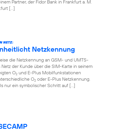
em Partner, der Fidor Bank in Frankfurt a. M.
urt […]
N NETZ:
inheitlicht Netzkennung
ttweise die Netzkennung an GSM- und UMTS-
 Netz der Kunde über die SIM-Karte in seinem
eigten O
und E-Plus Mobilfunkstationen
2
nterschiedliche O
oder E-Plus Netzkennung.
2
ls nur ein symbolischer Schritt auf […]
BASECAMP