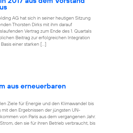
 in 2017 aus dem Vorstand
aus
lding AG hat sich in seiner heutigen Sitzung
nden Thorsten Dirks mit ihm darauf
slaufenden Vertrag zum Ende des 1. Quartals
ichen Beitrag zur erfolgreichen Integration
asis einer starken […]
om aus erneuerbaren
len Ziele für Energie und den Klimawandel bis
ng mit den Ergebnissen der jüngsten UN-
bkommen von Paris aus dem vergangenen Jahr.
rom, den sie für ihren Betrieb verbraucht, bis