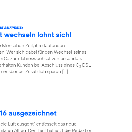
E AUFPREIS:
t wechseln lohnt sich!
 Menschen Zeit, ihre laufenden
en. Wer sich dabei für den Wechsel seines
ei O
zum Jahreswechsel von besonders
2
erhalten Kunden bei Abschluss eines O
DSL
2
ommensbonus. Zusätzlich sparen […]
016 ausgezeichnet
ie Luft ausgeht“ entfesselt das neue
talen Alltag. Den Tarif hat jetzt die Redaktion