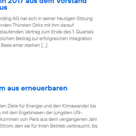
 in 2017 aus dem Vorstand
aus
lding AG hat sich in seiner heutigen Sitzung
nden Thorsten Dirks mit ihm darauf
slaufenden Vertrag zum Ende des 1. Quartals
ichen Beitrag zur erfolgreichen Integration
asis einer starken […]
om aus erneuerbaren
len Ziele für Energie und den Klimawandel bis
ng mit den Ergebnissen der jüngsten UN-
bkommen von Paris aus dem vergangenen Jahr.
rom, den sie für ihren Betrieb verbraucht, bis