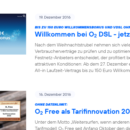
19. Dezember 2016
BIS ZU 150 EURO WILLKOMMENSBONUS UND VDSL OHN
Willkommen bei O
DSL - jetz
2
Nach dem Weihnachtstrubel nehmen sich viele
Verbraucherverträge zu prüfen und zu optimier
Festnetz-Anbieters entscheidet, der profitiert b
attraktiven Konditionen: Ab dem 27. Dezember 
All-in Laufzeit-Vertrags bis zu 150 Euro Willk
16. Dezember 2016
OHNE DATENLIMIT:
O
Free als Tarifinnovation 2
2
Unter dem Motto „Weitersurfen, wenn anderen d
Tarifmodell O
Free seit Anfang Oktober den digi
2