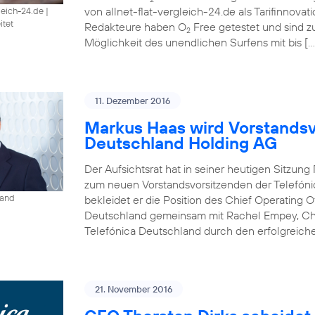
von allnet-flat-vergleich-24.de als Tarifinnova
gleich-24.de
|
itet
Redakteure haben O
Free getestet und sind 
2
Möglichkeit des unendlichen Surfens mit bis […
11. Dezember 2016
Markus Haas wird Vorstandsv
Deutschland Holding AG
Der Aufsichtsrat hat in seiner heutigen Sitzun
zum neuen Vorstandsvorsitzenden der Telefóni
land
bekleidet er die Position des Chief Operating O
Deutschland gemeinsam mit Rachel Empey, Chief
Telefónica Deutschland durch den erfolgreich
21. November 2016