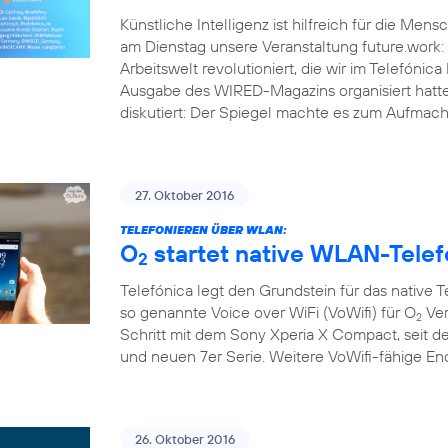
Künstliche Intelligenz ist hilfreich für die Men
am Dienstag unsere Veranstaltung future.work: 
Arbeitswelt revolutioniert, die wir im Telef
Ausgabe des WIRED-Magazins organisiert hatt
diskutiert: Der Spiegel machte es zum Aufmache
27. Oktober 2016
TELEFONIEREN ÜBER WLAN:
O
startet native WLAN-Telef
2
Telefónica legt den Grundstein für das native 
so genannte Voice over WiFi (VoWifi) für O
Ver
2
Schritt mit dem Sony Xperia X Compact, seit d
und neuen 7er Serie. Weitere VoWifi-fähige E
26. Oktober 2016