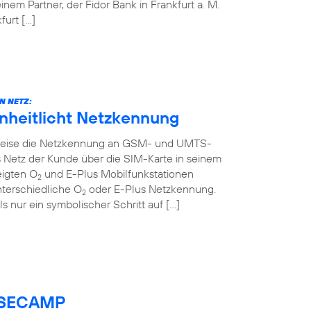
em Partner, der Fidor Bank in Frankfurt a. M.
urt […]
N NETZ:
inheitlicht Netzkennung
ttweise die Netzkennung an GSM- und UMTS-
 Netz der Kunde über die SIM-Karte in seinem
eigten O
und E-Plus Mobilfunkstationen
2
nterschiedliche O
oder E-Plus Netzkennung.
2
ls nur ein symbolischer Schritt auf […]
BASECAMP