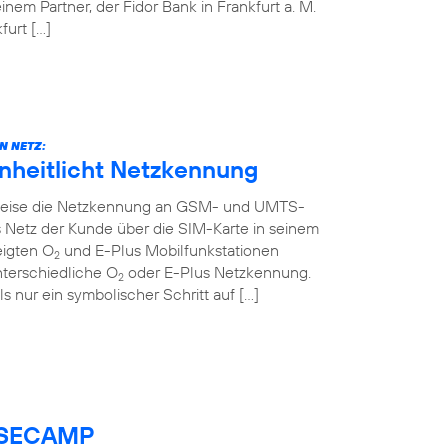
em Partner, der Fidor Bank in Frankfurt a. M.
urt […]
N NETZ:
inheitlicht Netzkennung
ttweise die Netzkennung an GSM- und UMTS-
 Netz der Kunde über die SIM-Karte in seinem
eigten O
und E-Plus Mobilfunkstationen
2
nterschiedliche O
oder E-Plus Netzkennung.
2
ls nur ein symbolischer Schritt auf […]
BASECAMP