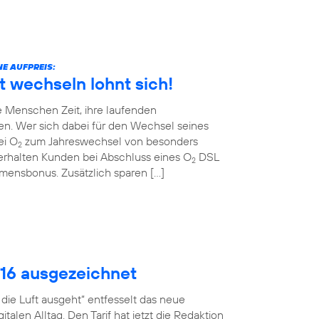
E AUFPREIS:
t wechseln lohnt sich!
 Menschen Zeit, ihre laufenden
en. Wer sich dabei für den Wechsel seines
ei O
zum Jahreswechsel von besonders
2
erhalten Kunden bei Abschluss eines O
DSL
2
ommensbonus. Zusätzlich sparen […]
016 ausgezeichnet
ie Luft ausgeht“ entfesselt das neue
talen Alltag. Den Tarif hat jetzt die Redaktion