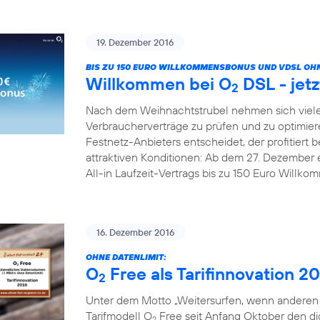
19. Dezember 2016
BIS ZU 150 EURO WILLKOMMENSBONUS UND VDSL OHN
Willkommen bei O
DSL - jetz
2
Nach dem Weihnachtstrubel nehmen sich viele
Verbraucherverträge zu prüfen und zu optimier
Festnetz-Anbieters entscheidet, der profitiert b
attraktiven Konditionen: Ab dem 27. Dezember 
All-in Laufzeit-Vertrags bis zu 150 Euro Willk
16. Dezember 2016
OHNE DATENLIMIT:
O
Free als Tarifinnovation 2
2
Unter dem Motto „Weitersurfen, wenn anderen d
Tarifmodell O
Free seit Anfang Oktober den digi
2