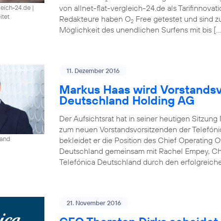
von allnet-flat-vergleich-24.de als Tarifinnova
gleich-24.de
|
itet
Redakteure haben O
Free getestet und sind 
2
Möglichkeit des unendlichen Surfens mit bis […
11. Dezember 2016
Markus Haas wird Vorstandsv
Deutschland Holding AG
Der Aufsichtsrat hat in seiner heutigen Sitzun
zum neuen Vorstandsvorsitzenden der Telefóni
land
bekleidet er die Position des Chief Operating O
Deutschland gemeinsam mit Rachel Empey, Chief
Telefónica Deutschland durch den erfolgreich
21. November 2016