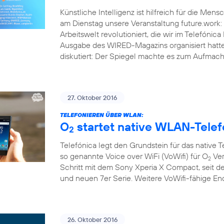
Künstliche Intelligenz ist hilfreich für die Men
am Dienstag unsere Veranstaltung future.work: 
Arbeitswelt revolutioniert, die wir im Telef
Ausgabe des WIRED-Magazins organisiert hatt
diskutiert: Der Spiegel machte es zum Aufmache
27. Oktober 2016
TELEFONIEREN ÜBER WLAN:
O
startet native WLAN-Telef
2
Telefónica legt den Grundstein für das native 
so genannte Voice over WiFi (VoWifi) für O
Ver
2
Schritt mit dem Sony Xperia X Compact, seit d
und neuen 7er Serie. Weitere VoWifi-fähige E
26. Oktober 2016