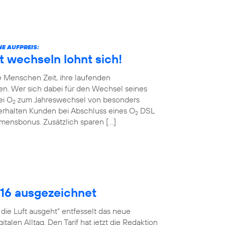
E AUFPREIS:
t wechseln lohnt sich!
 Menschen Zeit, ihre laufenden
en. Wer sich dabei für den Wechsel seines
ei O
zum Jahreswechsel von besonders
2
erhalten Kunden bei Abschluss eines O
DSL
2
ommensbonus. Zusätzlich sparen […]
016 ausgezeichnet
ie Luft ausgeht“ entfesselt das neue
talen Alltag. Den Tarif hat jetzt die Redaktion