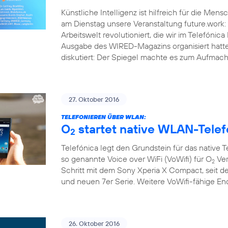
Künstliche Intelligenz ist hilfreich für die Men
am Dienstag unsere Veranstaltung future.work: 
Arbeitswelt revolutioniert, die wir im Telef
Ausgabe des WIRED-Magazins organisiert hatt
diskutiert: Der Spiegel machte es zum Aufmache
27. Oktober 2016
TELEFONIEREN ÜBER WLAN:
O
startet native WLAN-Telef
2
Telefónica legt den Grundstein für das native 
so genannte Voice over WiFi (VoWifi) für O
Ver
2
Schritt mit dem Sony Xperia X Compact, seit d
und neuen 7er Serie. Weitere VoWifi-fähige E
26. Oktober 2016