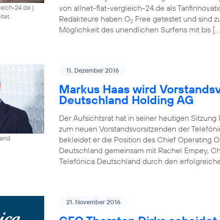
von allnet-flat-vergleich-24.de als Tarifinnova
gleich-24.de
|
itet
Redakteure haben O
Free getestet und sind 
2
Möglichkeit des unendlichen Surfens mit bis […
11. Dezember 2016
Markus Haas wird Vorstandsv
Deutschland Holding AG
Der Aufsichtsrat hat in seiner heutigen Sitzun
zum neuen Vorstandsvorsitzenden der Telefóni
land
bekleidet er die Position des Chief Operating O
Deutschland gemeinsam mit Rachel Empey, Chief
Telefónica Deutschland durch den erfolgreich
21. November 2016