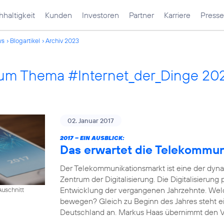
haltigkeit
Kunden
Investoren
Partner
Karriere
Presse
ws
Blogartikel
Archiv 2023
 zum Thema #Internet_der_Dinge 20
02. Januar 2017
2017 – EIN AUSBLICK:
Das erwartet die Telekommu
Der Telekommunikationsmarkt ist eine der dyn
Zentrum der Digitalisierung. Die Digitalisierung
Entwicklung der vergangenen Jahrzehnte. Wel
uschnitt
bewegen? Gleich zu Beginn des Jahres steht e
Deutschland an. Markus Haas übernimmt den Vor