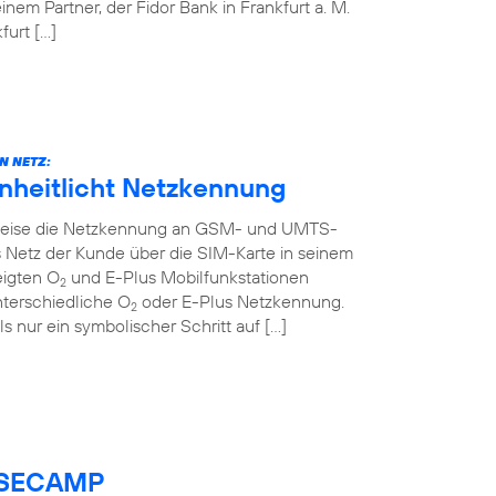
em Partner, der Fidor Bank in Frankfurt a. M.
urt […]
N NETZ:
inheitlicht Netzkennung
ttweise die Netzkennung an GSM- und UMTS-
 Netz der Kunde über die SIM-Karte in seinem
eigten O
und E-Plus Mobilfunkstationen
2
nterschiedliche O
oder E-Plus Netzkennung.
2
ls nur ein symbolischer Schritt auf […]
BASECAMP