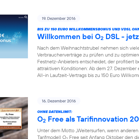
19. Dezember 2016
BIS ZU 150 EURO WILLKOMMENSBONUS UND VDSL OHN
Willkommen bei O
DSL - jetz
2
Nach dem Weihnachtstrubel nehmen sich viele
Verbraucherverträge zu prüfen und zu optimier
Festnetz-Anbieters entscheidet, der profitiert b
attraktiven Konditionen: Ab dem 27. Dezember 
All-in Laufzeit-Vertrags bis zu 150 Euro Willk
16. Dezember 2016
OHNE DATENLIMIT:
O
Free als Tarifinnovation 2
2
Unter dem Motto „Weitersurfen, wenn anderen d
Tarifmodell O
Free seit Anfang Oktober den digi
2