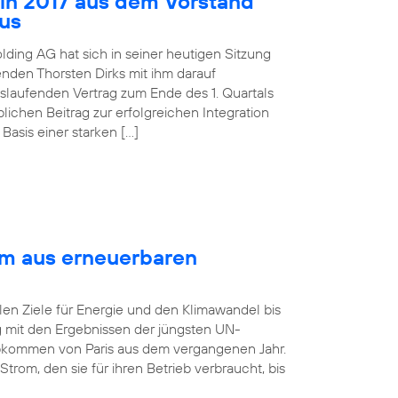
 in 2017 aus dem Vorstand
aus
lding AG hat sich in seiner heutigen Sitzung
nden Thorsten Dirks mit ihm darauf
slaufenden Vertrag zum Ende des 1. Quartals
ichen Beitrag zur erfolgreichen Integration
asis einer starken […]
om aus erneuerbaren
len Ziele für Energie und den Klimawandel bis
ng mit den Ergebnissen der jüngsten UN-
bkommen von Paris aus dem vergangenen Jahr.
rom, den sie für ihren Betrieb verbraucht, bis