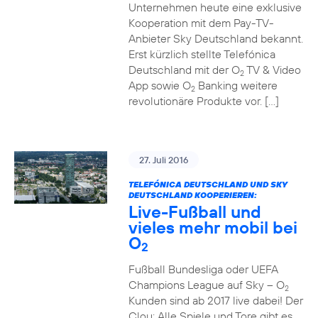
Unternehmen heute eine exklusive
Kooperation mit dem Pay-TV-
Anbieter Sky Deutschland bekannt.
Erst kürzlich stellte Telefónica
Deutschland mit der O
TV & Video
2
App sowie O
Banking weitere
2
revolutionäre Produkte vor. […]
27. Juli 2016
TELEFÓNICA DEUTSCHLAND UND SKY
DEUTSCHLAND KOOPERIEREN:
Live-Fußball und
vieles mehr mobil bei
O
2
Fußball Bundesliga oder UEFA
Champions League auf Sky – O
2
Kunden sind ab 2017 live dabei! Der
Clou: Alle Spiele und Tore gibt es