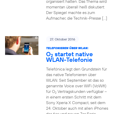
organisiert hatten. Das Thema wird
momentan überall heiß diskutiert:
Der Spiegel machte es zum
Aufmacher, die Technik-Presse […]
27. Oktober 2016
TELEFONIEREN ÜBER WLAN:
O
startet native
2
WLAN-Telefonie
Telefónica legt den Grundstein für
das native Telefonieren über
WLAN. Seit September ist das so
genannte Voice over WiFi (VoWifi)
für O
Vertragskunden verfügbar –
2
in einem ersten Schritt mit dem
Sony Xperia X Compact, seit dem
24. Oktober auch mit allen iPhones
der 6er und neuen 7er Serie.