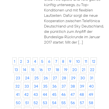
künftig unterwegs, zu Top-
Konditionen und mit flexiblen
Laufzeiten. Dafür sorgt die neue
Kooperation zwischen Telefónica
Deutschland und Sky Deutschland,
die pünktlich zum Anpfiff der
Bundesliga-Rückrunde im Januar
2017 startet. Mit der […]
1
2
3
4
5
6
7
8
9
10
11
12
13
14
15
16
17
18
19
20
21
22
23
24
25
26
27
28
29
30
31
32
33
34
35
36
37
38
39
40
41
42
43
44
45
46
47
48
49
50
51
52
53
54
55
56
57
58