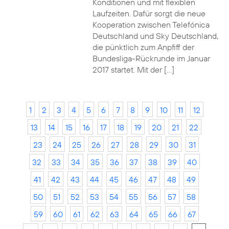
Konditionen und mit flexiblen
Laufzeiten. Dafür sorgt die neue
Kooperation zwischen Telefónica
Deutschland und Sky Deutschland,
die pünktlich zum Anpfiff der
Bundesliga-Rückrunde im Januar
2017 startet. Mit der […]
1
2
3
4
5
6
7
8
9
10
11
12
13
14
15
16
17
18
19
20
21
22
23
24
25
26
27
28
29
30
31
32
33
34
35
36
37
38
39
40
41
42
43
44
45
46
47
48
49
50
51
52
53
54
55
56
57
58
59
60
61
62
63
64
65
66
67