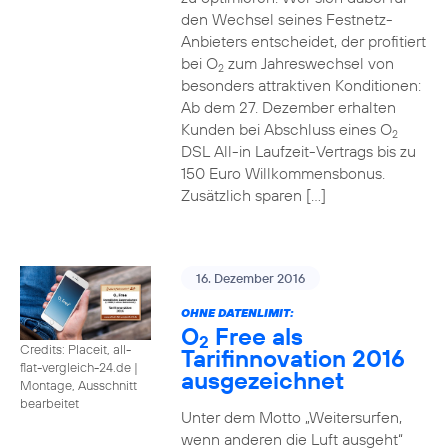
den Wechsel seines Festnetz-
Anbieters entscheidet, der profitiert
bei O
zum Jahreswechsel von
2
besonders attraktiven Konditionen:
Ab dem 27. Dezember erhalten
Kunden bei Abschluss eines O
2
DSL All-in Laufzeit-Vertrags bis zu
150 Euro Willkommensbonus.
Zusätzlich sparen […]
16. Dezember 2016
OHNE DATENLIMIT:
O
Free als
2
Credits: Placeit, all-
Tarifinnovation 2016
flat-vergleich-24.de
|
ausgezeichnet
Montage, Ausschnitt
bearbeitet
Unter dem Motto „Weitersurfen,
wenn anderen die Luft ausgeht“