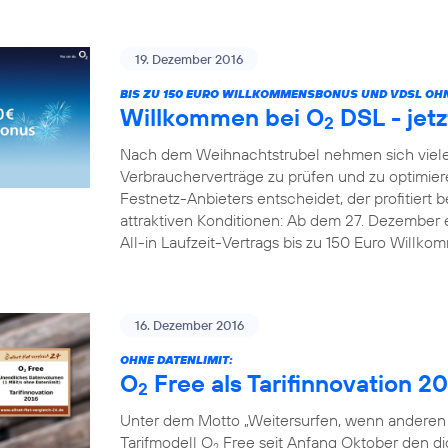
19. Dezember 2016
BIS ZU 150 EURO WILLKOMMENSBONUS UND VDSL OHN
Willkommen bei O
DSL - jetz
2
Nach dem Weihnachtstrubel nehmen sich viele
Verbraucherverträge zu prüfen und zu optimier
Festnetz-Anbieters entscheidet, der profitiert b
attraktiven Konditionen: Ab dem 27. Dezember 
All-in Laufzeit-Vertrags bis zu 150 Euro Willk
16. Dezember 2016
OHNE DATENLIMIT:
O
Free als Tarifinnovation 2
2
Unter dem Motto „Weitersurfen, wenn anderen d
Tarifmodell O
Free seit Anfang Oktober den digi
2