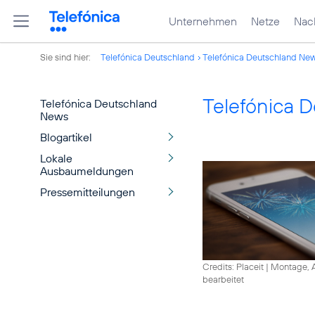
Unternehmen
Netze
Nach
Sie sind hier:
Telefónica Deutschland
Telefónica Deutschland Ne
Telefónica 
Telefónica Deutschland
News
Blogartikel
Lokale
Ausbaumeldungen
Pressemitteilungen
Credits: Placeit
|
Montage, A
bearbeitet