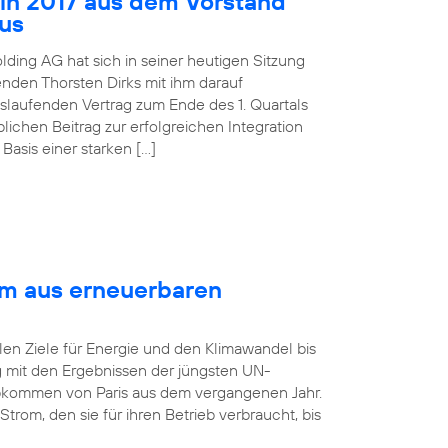
 in 2017 aus dem Vorstand
aus
lding AG hat sich in seiner heutigen Sitzung
nden Thorsten Dirks mit ihm darauf
slaufenden Vertrag zum Ende des 1. Quartals
ichen Beitrag zur erfolgreichen Integration
asis einer starken […]
om aus erneuerbaren
len Ziele für Energie und den Klimawandel bis
ng mit den Ergebnissen der jüngsten UN-
bkommen von Paris aus dem vergangenen Jahr.
rom, den sie für ihren Betrieb verbraucht, bis