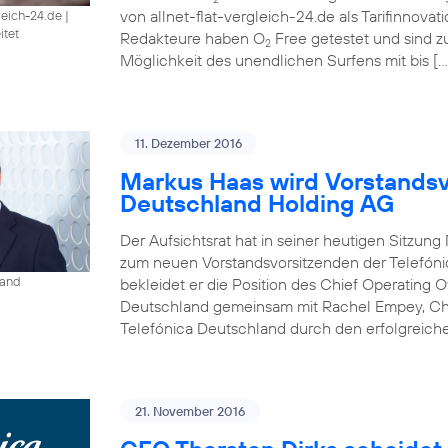
von allnet-flat-vergleich-24.de als Tarifinnova
gleich-24.de
|
itet
Redakteure haben O
Free getestet und sind 
2
Möglichkeit des unendlichen Surfens mit bis […
11. Dezember 2016
Markus Haas wird Vorstandsv
Deutschland Holding AG
Der Aufsichtsrat hat in seiner heutigen Sitzun
zum neuen Vorstandsvorsitzenden der Telefóni
land
bekleidet er die Position des Chief Operating O
Deutschland gemeinsam mit Rachel Empey, Chief
Telefónica Deutschland durch den erfolgreich
21. November 2016