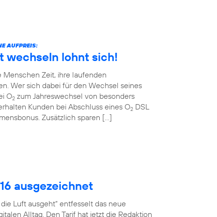
E AUFPREIS:
t wechseln lohnt sich!
 Menschen Zeit, ihre laufenden
en. Wer sich dabei für den Wechsel seines
ei O
zum Jahreswechsel von besonders
2
erhalten Kunden bei Abschluss eines O
DSL
2
ommensbonus. Zusätzlich sparen […]
016 ausgezeichnet
ie Luft ausgeht“ entfesselt das neue
talen Alltag. Den Tarif hat jetzt die Redaktion