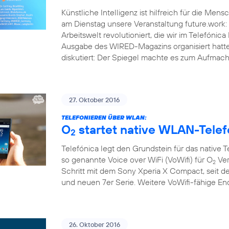
Künstliche Intelligenz ist hilfreich für die Men
am Dienstag unsere Veranstaltung future.work: 
Arbeitswelt revolutioniert, die wir im Telef
Ausgabe des WIRED-Magazins organisiert hatt
diskutiert: Der Spiegel machte es zum Aufmache
27. Oktober 2016
TELEFONIEREN ÜBER WLAN:
O
startet native WLAN-Telef
2
Telefónica legt den Grundstein für das native 
so genannte Voice over WiFi (VoWifi) für O
Ver
2
Schritt mit dem Sony Xperia X Compact, seit d
und neuen 7er Serie. Weitere VoWifi-fähige E
26. Oktober 2016