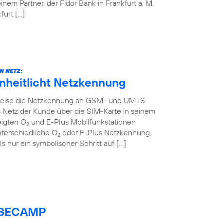
em Partner, der Fidor Bank in Frankfurt a. M.
urt […]
N NETZ:
inheitlicht Netzkennung
ttweise die Netzkennung an GSM- und UMTS-
 Netz der Kunde über die SIM-Karte in seinem
eigten O
und E-Plus Mobilfunkstationen
2
nterschiedliche O
oder E-Plus Netzkennung.
2
ls nur ein symbolischer Schritt auf […]
BASECAMP