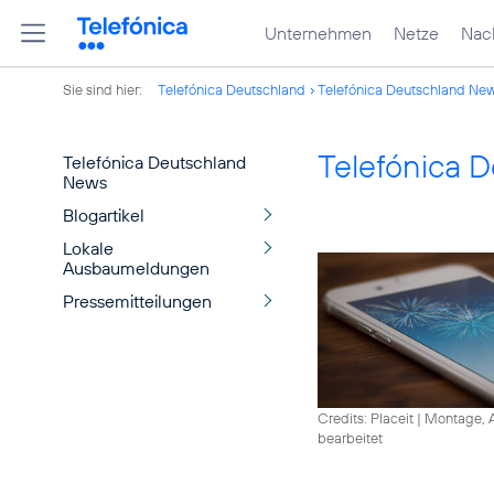
Unternehmen
Netze
Nach
Sie sind hier:
Telefónica Deutschland
Telefónica Deutschland Ne
Telefónica 
Telefónica Deutschland
News
Blogartikel
Lokale
Ausbaumeldungen
Pressemitteilungen
Credits: Placeit
|
Montage, A
bearbeitet