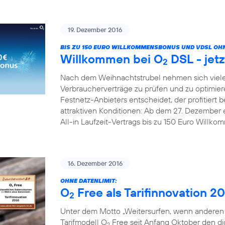
19. Dezember 2016
BIS ZU 150 EURO WILLKOMMENSBONUS UND VDSL OHN
Willkommen bei O
DSL - jetz
2
Nach dem Weihnachtstrubel nehmen sich viele
Verbraucherverträge zu prüfen und zu optimier
Festnetz-Anbieters entscheidet, der profitiert b
attraktiven Konditionen: Ab dem 27. Dezember 
All-in Laufzeit-Vertrags bis zu 150 Euro Willk
16. Dezember 2016
OHNE DATENLIMIT:
O
Free als Tarifinnovation 2
2
Unter dem Motto „Weitersurfen, wenn anderen d
Tarifmodell O
Free seit Anfang Oktober den digi
2