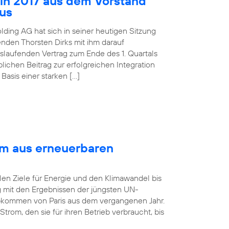
 in 2017 aus dem Vorstand
aus
lding AG hat sich in seiner heutigen Sitzung
nden Thorsten Dirks mit ihm darauf
slaufenden Vertrag zum Ende des 1. Quartals
ichen Beitrag zur erfolgreichen Integration
asis einer starken […]
om aus erneuerbaren
len Ziele für Energie und den Klimawandel bis
ng mit den Ergebnissen der jüngsten UN-
bkommen von Paris aus dem vergangenen Jahr.
rom, den sie für ihren Betrieb verbraucht, bis