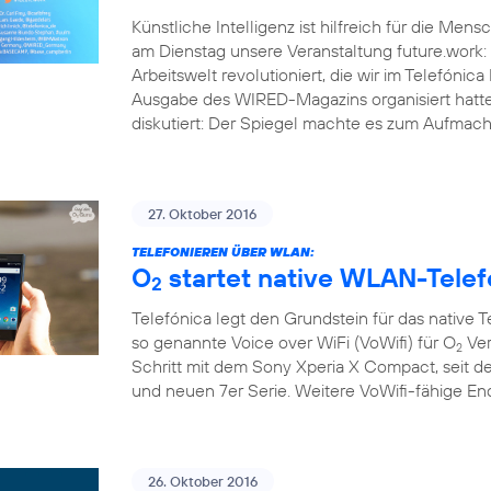
Künstliche Intelligenz ist hilfreich für die Men
am Dienstag unsere Veranstaltung future.work: 
Arbeitswelt revolutioniert, die wir im Telef
Ausgabe des WIRED-Magazins organisiert hatt
diskutiert: Der Spiegel machte es zum Aufmache
27. Oktober 2016
TELEFONIEREN ÜBER WLAN:
O
startet native WLAN-Telef
2
Telefónica legt den Grundstein für das native 
so genannte Voice over WiFi (VoWifi) für O
Ver
2
Schritt mit dem Sony Xperia X Compact, seit d
und neuen 7er Serie. Weitere VoWifi-fähige E
26. Oktober 2016