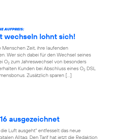
E AUFPREIS:
t wechseln lohnt sich!
 Menschen Zeit, ihre laufenden
en. Wer sich dabei für den Wechsel seines
ei O
zum Jahreswechsel von besonders
2
erhalten Kunden bei Abschluss eines O
DSL
2
ommensbonus. Zusätzlich sparen […]
016 ausgezeichnet
ie Luft ausgeht“ entfesselt das neue
talen Alltag. Den Tarif hat jetzt die Redaktion