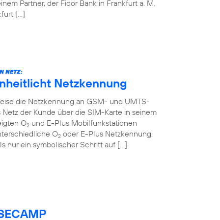
em Partner, der Fidor Bank in Frankfurt a. M.
urt […]
N NETZ:
inheitlicht Netzkennung
ttweise die Netzkennung an GSM- und UMTS-
 Netz der Kunde über die SIM-Karte in seinem
eigten O
und E-Plus Mobilfunkstationen
2
nterschiedliche O
oder E-Plus Netzkennung.
2
ls nur ein symbolischer Schritt auf […]
BASECAMP