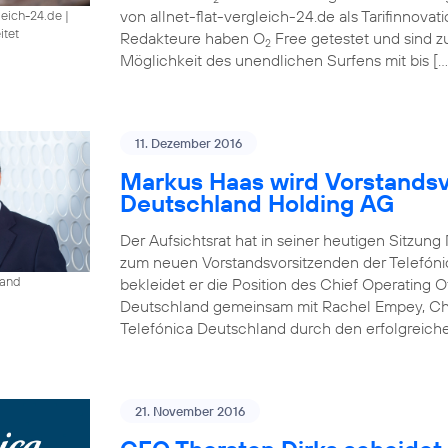
von allnet-flat-vergleich-24.de als Tarifinnova
gleich-24.de
|
itet
Redakteure haben O
Free getestet und sind 
2
Möglichkeit des unendlichen Surfens mit bis […
11. Dezember 2016
Markus Haas wird Vorstandsv
Deutschland Holding AG
Der Aufsichtsrat hat in seiner heutigen Sitzun
zum neuen Vorstandsvorsitzenden der Telefóni
land
bekleidet er die Position des Chief Operating O
Deutschland gemeinsam mit Rachel Empey, Chief
Telefónica Deutschland durch den erfolgreich
21. November 2016