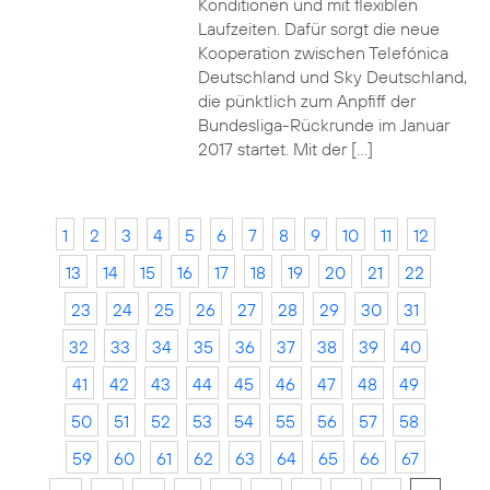
Konditionen und mit flexiblen
Laufzeiten. Dafür sorgt die neue
Kooperation zwischen Telefónica
Deutschland und Sky Deutschland,
die pünktlich zum Anpfiff der
Bundesliga-Rückrunde im Januar
2017 startet. Mit der […]
1
2
3
4
5
6
7
8
9
10
11
12
13
14
15
16
17
18
19
20
21
22
23
24
25
26
27
28
29
30
31
32
33
34
35
36
37
38
39
40
41
42
43
44
45
46
47
48
49
50
51
52
53
54
55
56
57
58
59
60
61
62
63
64
65
66
67