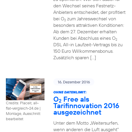
den Wechsel seines Festnetz-
Anbieters entscheidet, der profitiert
bei O
zum Jahreswechsel von
2
besonders attraktiven Konditionen:
Ab dem 27. Dezember erhalten
Kunden bei Abschluss eines O
2
DSL All-in Laufzeit-Vertrags bis zu
150 Euro Willkommensbonus.
Zusätzlich sparen […]
16. Dezember 2016
OHNE DATENLIMIT:
O
Free als
2
Credits: Placeit, all-
Tarifinnovation 2016
flat-vergleich-24.de
|
ausgezeichnet
Montage, Ausschnitt
bearbeitet
Unter dem Motto „Weitersurfen,
wenn anderen die Luft ausgeht“