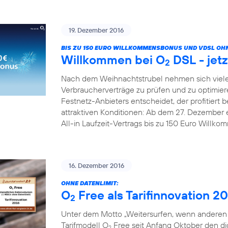
19. Dezember 2016
BIS ZU 150 EURO WILLKOMMENSBONUS UND VDSL OHN
Willkommen bei O
DSL - jetz
2
Nach dem Weihnachtstrubel nehmen sich viele
Verbraucherverträge zu prüfen und zu optimier
Festnetz-Anbieters entscheidet, der profitiert b
attraktiven Konditionen: Ab dem 27. Dezember 
All-in Laufzeit-Vertrags bis zu 150 Euro Willk
16. Dezember 2016
OHNE DATENLIMIT:
O
Free als Tarifinnovation 2
2
Unter dem Motto „Weitersurfen, wenn anderen d
Tarifmodell O
Free seit Anfang Oktober den digi
2