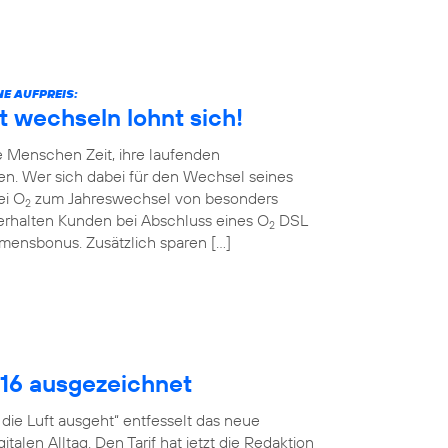
E AUFPREIS:
t wechseln lohnt sich!
 Menschen Zeit, ihre laufenden
en. Wer sich dabei für den Wechsel seines
ei O
zum Jahreswechsel von besonders
2
erhalten Kunden bei Abschluss eines O
DSL
2
ommensbonus. Zusätzlich sparen […]
016 ausgezeichnet
ie Luft ausgeht“ entfesselt das neue
talen Alltag. Den Tarif hat jetzt die Redaktion