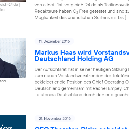
von allnet-flat-vergleich-24.de als Tarifinnova
gleich-24.de
|
itet
Redakteure haben O
Free getestet und sind 
2
Möglichkeit des unendlichen Surfens mit bis […
11. Dezember 2016
Markus Haas wird Vorstandsv
Deutschland Holding AG
Der Aufsichtsrat hat in seiner heutigen Sitzun
zum neuen Vorstandsvorsitzenden der Telefóni
land
bekleidet er die Position des Chief Operating O
Deutschland gemeinsam mit Rachel Empey, Chief
Telefónica Deutschland durch den erfolgreich
21. November 2016