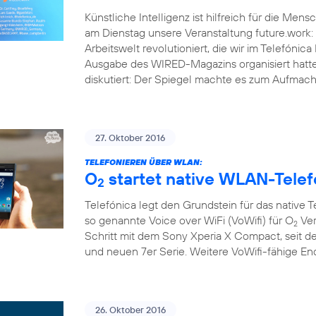
Künstliche Intelligenz ist hilfreich für die Men
am Dienstag unsere Veranstaltung future.work: 
Arbeitswelt revolutioniert, die wir im Telef
Ausgabe des WIRED-Magazins organisiert hatt
diskutiert: Der Spiegel machte es zum Aufmache
27. Oktober 2016
TELEFONIEREN ÜBER WLAN:
O
startet native WLAN-Telef
2
Telefónica legt den Grundstein für das native 
so genannte Voice over WiFi (VoWifi) für O
Ver
2
Schritt mit dem Sony Xperia X Compact, seit d
und neuen 7er Serie. Weitere VoWifi-fähige E
26. Oktober 2016