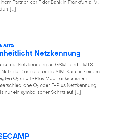
em Partner, der Fidor Bank in Frankfurt a. M.
urt […]
N NETZ:
inheitlicht Netzkennung
ttweise die Netzkennung an GSM- und UMTS-
 Netz der Kunde über die SIM-Karte in seinem
eigten O
und E-Plus Mobilfunkstationen
2
nterschiedliche O
oder E-Plus Netzkennung.
2
ls nur ein symbolischer Schritt auf […]
BASECAMP