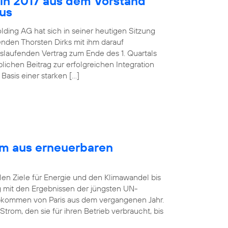
 in 2017 aus dem Vorstand
aus
lding AG hat sich in seiner heutigen Sitzung
nden Thorsten Dirks mit ihm darauf
slaufenden Vertrag zum Ende des 1. Quartals
ichen Beitrag zur erfolgreichen Integration
asis einer starken […]
om aus erneuerbaren
len Ziele für Energie und den Klimawandel bis
ng mit den Ergebnissen der jüngsten UN-
bkommen von Paris aus dem vergangenen Jahr.
rom, den sie für ihren Betrieb verbraucht, bis