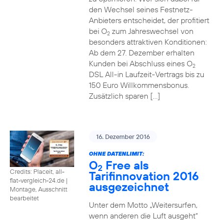
den Wechsel seines Festnetz-
Anbieters entscheidet, der profitiert
bei O
zum Jahreswechsel von
2
besonders attraktiven Konditionen:
Ab dem 27. Dezember erhalten
Kunden bei Abschluss eines O
2
DSL All-in Laufzeit-Vertrags bis zu
150 Euro Willkommensbonus.
Zusätzlich sparen […]
16. Dezember 2016
OHNE DATENLIMIT:
O
Free als
2
Credits: Placeit, all-
Tarifinnovation 2016
flat-vergleich-24.de
|
ausgezeichnet
Montage, Ausschnitt
bearbeitet
Unter dem Motto „Weitersurfen,
wenn anderen die Luft ausgeht“