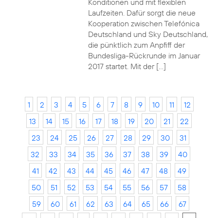
Konditionen und mit flexiblen
Laufzeiten. Dafür sorgt die neue
Kooperation zwischen Telefónica
Deutschland und Sky Deutschland,
die pünktlich zum Anpfiff der
Bundesliga-Rückrunde im Januar
2017 startet. Mit der […]
1
2
3
4
5
6
7
8
9
10
11
12
13
14
15
16
17
18
19
20
21
22
23
24
25
26
27
28
29
30
31
32
33
34
35
36
37
38
39
40
41
42
43
44
45
46
47
48
49
50
51
52
53
54
55
56
57
58
59
60
61
62
63
64
65
66
67