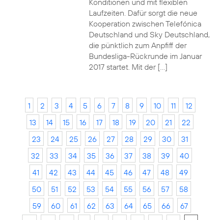
Konditionen und mit flexiblen
Laufzeiten. Dafür sorgt die neue
Kooperation zwischen Telefónica
Deutschland und Sky Deutschland,
die pünktlich zum Anpfiff der
Bundesliga-Rückrunde im Januar
2017 startet. Mit der […]
1
2
3
4
5
6
7
8
9
10
11
12
13
14
15
16
17
18
19
20
21
22
23
24
25
26
27
28
29
30
31
32
33
34
35
36
37
38
39
40
41
42
43
44
45
46
47
48
49
50
51
52
53
54
55
56
57
58
59
60
61
62
63
64
65
66
67