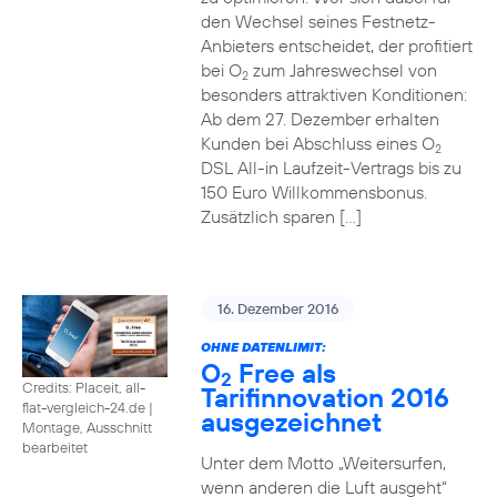
den Wechsel seines Festnetz-
Anbieters entscheidet, der profitiert
bei O
zum Jahreswechsel von
2
besonders attraktiven Konditionen:
Ab dem 27. Dezember erhalten
Kunden bei Abschluss eines O
2
DSL All-in Laufzeit-Vertrags bis zu
150 Euro Willkommensbonus.
Zusätzlich sparen […]
16. Dezember 2016
OHNE DATENLIMIT:
O
Free als
2
Credits: Placeit, all-
Tarifinnovation 2016
flat-vergleich-24.de
|
ausgezeichnet
Montage, Ausschnitt
bearbeitet
Unter dem Motto „Weitersurfen,
wenn anderen die Luft ausgeht“