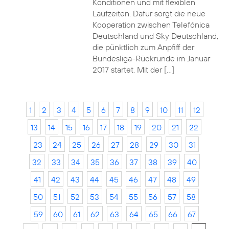
Konditionen und mit flexiblen
Laufzeiten. Dafür sorgt die neue
Kooperation zwischen Telefónica
Deutschland und Sky Deutschland,
die pünktlich zum Anpfiff der
Bundesliga-Rückrunde im Januar
2017 startet. Mit der […]
1
2
3
4
5
6
7
8
9
10
11
12
13
14
15
16
17
18
19
20
21
22
23
24
25
26
27
28
29
30
31
32
33
34
35
36
37
38
39
40
41
42
43
44
45
46
47
48
49
50
51
52
53
54
55
56
57
58
59
60
61
62
63
64
65
66
67