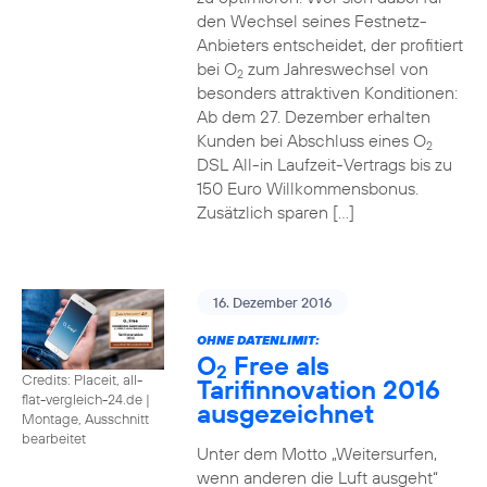
den Wechsel seines Festnetz-
Anbieters entscheidet, der profitiert
bei O
zum Jahreswechsel von
2
besonders attraktiven Konditionen:
Ab dem 27. Dezember erhalten
Kunden bei Abschluss eines O
2
DSL All-in Laufzeit-Vertrags bis zu
150 Euro Willkommensbonus.
Zusätzlich sparen […]
16. Dezember 2016
OHNE DATENLIMIT:
O
Free als
2
Credits: Placeit, all-
Tarifinnovation 2016
flat-vergleich-24.de
|
ausgezeichnet
Montage, Ausschnitt
bearbeitet
Unter dem Motto „Weitersurfen,
wenn anderen die Luft ausgeht“