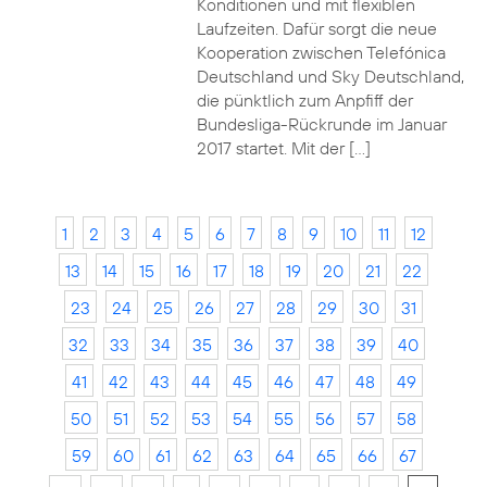
Konditionen und mit flexiblen
Laufzeiten. Dafür sorgt die neue
Kooperation zwischen Telefónica
Deutschland und Sky Deutschland,
die pünktlich zum Anpfiff der
Bundesliga-Rückrunde im Januar
2017 startet. Mit der […]
1
2
3
4
5
6
7
8
9
10
11
12
13
14
15
16
17
18
19
20
21
22
23
24
25
26
27
28
29
30
31
32
33
34
35
36
37
38
39
40
41
42
43
44
45
46
47
48
49
50
51
52
53
54
55
56
57
58
59
60
61
62
63
64
65
66
67