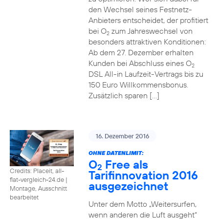
den Wechsel seines Festnetz-
Anbieters entscheidet, der profitiert
bei O
zum Jahreswechsel von
2
besonders attraktiven Konditionen:
Ab dem 27. Dezember erhalten
Kunden bei Abschluss eines O
2
DSL All-in Laufzeit-Vertrags bis zu
150 Euro Willkommensbonus.
Zusätzlich sparen […]
16. Dezember 2016
OHNE DATENLIMIT:
O
Free als
2
Credits: Placeit, all-
Tarifinnovation 2016
flat-vergleich-24.de
|
ausgezeichnet
Montage, Ausschnitt
bearbeitet
Unter dem Motto „Weitersurfen,
wenn anderen die Luft ausgeht“