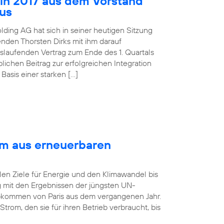
 in 2017 aus dem Vorstand
aus
lding AG hat sich in seiner heutigen Sitzung
nden Thorsten Dirks mit ihm darauf
slaufenden Vertrag zum Ende des 1. Quartals
ichen Beitrag zur erfolgreichen Integration
asis einer starken […]
om aus erneuerbaren
len Ziele für Energie und den Klimawandel bis
ng mit den Ergebnissen der jüngsten UN-
bkommen von Paris aus dem vergangenen Jahr.
rom, den sie für ihren Betrieb verbraucht, bis