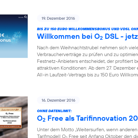
19. Dezember 2016
BIS ZU 150 EURO WILLKOMMENSBONUS UND VDSL OHN
Willkommen bei O
DSL - jetz
2
Nach dem Weihnachtstrubel nehmen sich viele
Verbraucherverträge zu prüfen und zu optimier
Festnetz-Anbieters entscheidet, der profitiert b
attraktiven Konditionen: Ab dem 27. Dezember 
All-in Laufzeit-Vertrags bis zu 150 Euro Willk
16. Dezember 2016
OHNE DATENLIMIT:
O
Free als Tarifinnovation 2
2
Unter dem Motto „Weitersurfen, wenn anderen d
Tarifmodell O
Free seit Anfang Oktober den digi
2