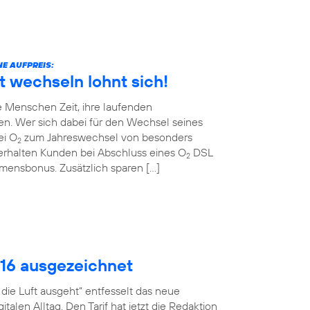
E AUFPREIS:
t wechseln lohnt sich!
 Menschen Zeit, ihre laufenden
en. Wer sich dabei für den Wechsel seines
ei O
zum Jahreswechsel von besonders
2
erhalten Kunden bei Abschluss eines O
DSL
2
ommensbonus. Zusätzlich sparen […]
016 ausgezeichnet
ie Luft ausgeht“ entfesselt das neue
talen Alltag. Den Tarif hat jetzt die Redaktion