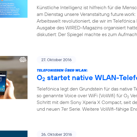
Künstliche Intelligenz ist hilfreich für die Men
am Dienstag unsere Veranstaltung future.work: 
Arbeitswelt revolutioniert, die wir im Telef
Ausgabe des WIRED-Magazins organisiert hatt
diskutiert: Der Spiegel machte es zum Aufmache
27. Oktober 2016
TELEFONIEREN ÜBER WLAN:
O
startet native WLAN-Telef
2
Telefónica legt den Grundstein für das native 
so genannte Voice over WiFi (VoWifi) für O
Ver
2
Schritt mit dem Sony Xperia X Compact, seit d
und neuen 7er Serie. Weitere VoWifi-fähige E
26. Oktober 2016