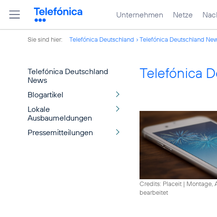
Unternehmen
Netze
Nach
Sie sind hier:
Telefónica Deutschland
Telefónica Deutschland Ne
Telefónica 
Telefónica Deutschland
News
Blogartikel
Lokale
Ausbaumeldungen
Pressemitteilungen
Credits: Placeit
|
Montage, A
bearbeitet