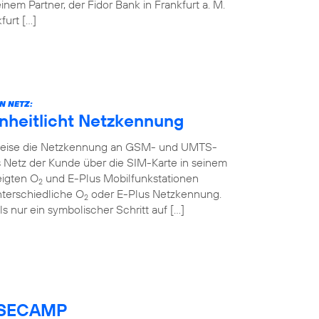
em Partner, der Fidor Bank in Frankfurt a. M.
urt […]
N NETZ:
inheitlicht Netzkennung
ttweise die Netzkennung an GSM- und UMTS-
 Netz der Kunde über die SIM-Karte in seinem
eigten O
und E-Plus Mobilfunkstationen
2
nterschiedliche O
oder E-Plus Netzkennung.
2
ls nur ein symbolischer Schritt auf […]
BASECAMP