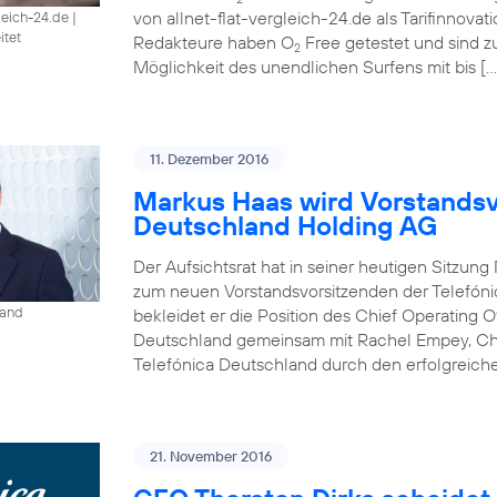
von allnet-flat-vergleich-24.de als Tarifinnova
gleich-24.de
|
itet
Redakteure haben O
Free getestet und sind 
2
Möglichkeit des unendlichen Surfens mit bis […
11. Dezember 2016
Markus Haas wird Vorstandsv
Deutschland Holding AG
Der Aufsichtsrat hat in seiner heutigen Sitzun
zum neuen Vorstandsvorsitzenden der Telefóni
land
bekleidet er die Position des Chief Operating O
Deutschland gemeinsam mit Rachel Empey, Chief
Telefónica Deutschland durch den erfolgreich
21. November 2016