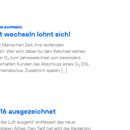
E AUFPREIS:
t wechseln lohnt sich!
 Menschen Zeit, ihre laufenden
en. Wer sich dabei für den Wechsel seines
ei O
zum Jahreswechsel von besonders
2
erhalten Kunden bei Abschluss eines O
DSL
2
ommensbonus. Zusätzlich sparen […]
016 ausgezeichnet
ie Luft ausgeht“ entfesselt das neue
talen Alltag. Den Tarif hat jetzt die Redaktion