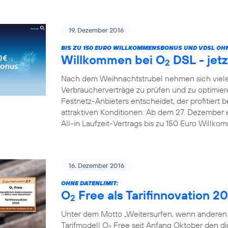
19. Dezember 2016
BIS ZU 150 EURO WILLKOMMENSBONUS UND VDSL OHN
Willkommen bei O
DSL - jetz
2
Nach dem Weihnachtstrubel nehmen sich viele
Verbraucherverträge zu prüfen und zu optimier
Festnetz-Anbieters entscheidet, der profitiert b
attraktiven Konditionen: Ab dem 27. Dezember 
All-in Laufzeit-Vertrags bis zu 150 Euro Willk
16. Dezember 2016
OHNE DATENLIMIT:
O
Free als Tarifinnovation 2
2
Unter dem Motto „Weitersurfen, wenn anderen d
Tarifmodell O
Free seit Anfang Oktober den digi
2