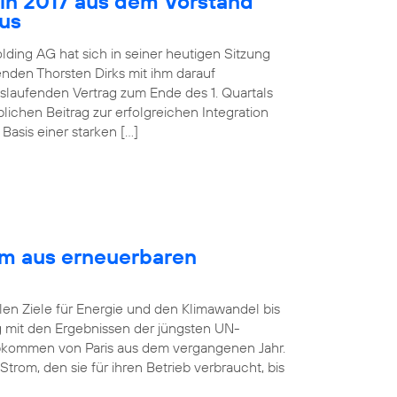
 in 2017 aus dem Vorstand
aus
lding AG hat sich in seiner heutigen Sitzung
nden Thorsten Dirks mit ihm darauf
slaufenden Vertrag zum Ende des 1. Quartals
ichen Beitrag zur erfolgreichen Integration
asis einer starken […]
om aus erneuerbaren
len Ziele für Energie und den Klimawandel bis
ng mit den Ergebnissen der jüngsten UN-
bkommen von Paris aus dem vergangenen Jahr.
rom, den sie für ihren Betrieb verbraucht, bis