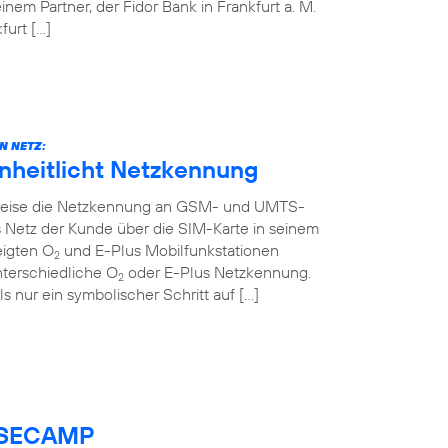
em Partner, der Fidor Bank in Frankfurt a. M.
urt […]
N NETZ:
inheitlicht Netzkennung
ttweise die Netzkennung an GSM- und UMTS-
 Netz der Kunde über die SIM-Karte in seinem
eigten O
und E-Plus Mobilfunkstationen
2
nterschiedliche O
oder E-Plus Netzkennung.
2
ls nur ein symbolischer Schritt auf […]
BASECAMP