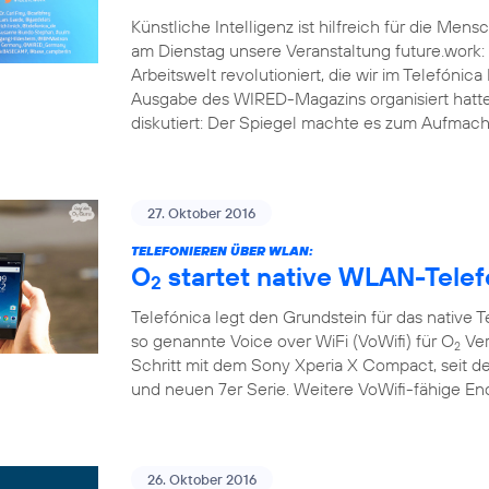
Künstliche Intelligenz ist hilfreich für die Men
am Dienstag unsere Veranstaltung future.work: 
Arbeitswelt revolutioniert, die wir im Telef
Ausgabe des WIRED-Magazins organisiert hatt
diskutiert: Der Spiegel machte es zum Aufmache
27. Oktober 2016
TELEFONIEREN ÜBER WLAN:
O
startet native WLAN-Telef
2
Telefónica legt den Grundstein für das native 
so genannte Voice over WiFi (VoWifi) für O
Ver
2
Schritt mit dem Sony Xperia X Compact, seit d
und neuen 7er Serie. Weitere VoWifi-fähige E
26. Oktober 2016