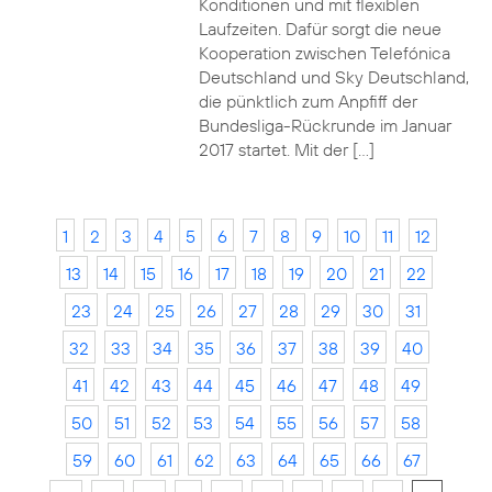
Konditionen und mit flexiblen
Laufzeiten. Dafür sorgt die neue
Kooperation zwischen Telefónica
Deutschland und Sky Deutschland,
die pünktlich zum Anpfiff der
Bundesliga-Rückrunde im Januar
2017 startet. Mit der […]
1
2
3
4
5
6
7
8
9
10
11
12
13
14
15
16
17
18
19
20
21
22
23
24
25
26
27
28
29
30
31
32
33
34
35
36
37
38
39
40
41
42
43
44
45
46
47
48
49
50
51
52
53
54
55
56
57
58
59
60
61
62
63
64
65
66
67