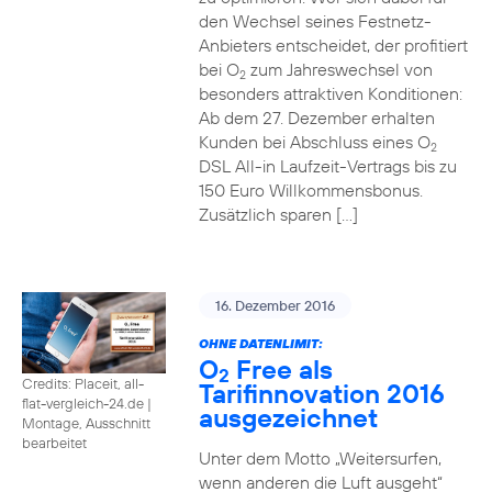
den Wechsel seines Festnetz-
Anbieters entscheidet, der profitiert
bei O
zum Jahreswechsel von
2
besonders attraktiven Konditionen:
Ab dem 27. Dezember erhalten
Kunden bei Abschluss eines O
2
DSL All-in Laufzeit-Vertrags bis zu
150 Euro Willkommensbonus.
Zusätzlich sparen […]
16. Dezember 2016
OHNE DATENLIMIT:
O
Free als
2
Credits: Placeit, all-
Tarifinnovation 2016
flat-vergleich-24.de
|
ausgezeichnet
Montage, Ausschnitt
bearbeitet
Unter dem Motto „Weitersurfen,
wenn anderen die Luft ausgeht“