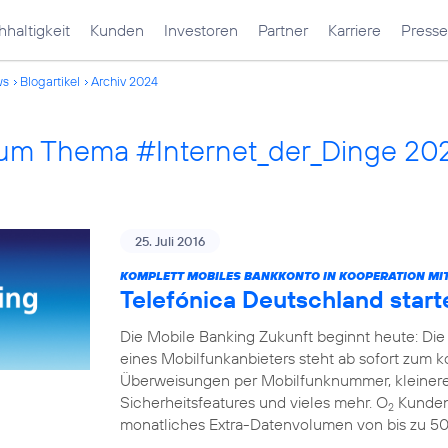
haltigkeit
Kunden
Investoren
Partner
Karriere
Presse
ws
Blogartikel
Archiv 2024
 zum Thema #Internet_der_Dinge 20
25. Juli 2016
KOMPLETT MOBILES BANKKONTO IN KOOPERATION MIT
Telefónica Deutschland start
Die Mobile Banking Zukunft beginnt heute: Die
eines Mobilfunkanbieters steht ab sofort zum 
Überweisungen per Mobilfunknummer, kleinere
Sicherheitsfeatures und vieles mehr. O
Kunden 
2
monatliches Extra-Datenvolumen von bis zu 5