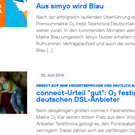
Aus simyo wird Blau
Nach der erfolgreich laufenden Überführung 
Premiummarke O
treibt Telefónica Deutschla
2
weiter voran. In den kommenden Monaten werde
Marke Blau umgestellt. simyo Nutzer erhalten z
Rufnummer, Vertragslaufzeit und auch die sonst
Blau […]
30. Juni 2016
ERNEUT AUF DEM SIEGERTREPPCHEN UND DEUTLICH NÄ
connect-Urteil "gut": O
festi
2
deutschen DSL-Anbieter
Beim diesjährigen großen connect-Festnetztes
Marke O
klar seinen dritten Platz aus dem Vor
2
Anbieter. Telefónica gelingt es, den Punkteabst
verringern. Dabei zahlen sich die vielfältigen 