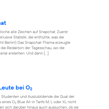
hat
oche alle Zeichen auf Snapchat. Zuerst
lusive Statistik, die enthüllte, was die
nicht Berlin!) Das Snapchat-Thema erzeugte
n die Redaktion der Tagesschau, wo die
rial erstellten. Und dann […]
Leute bei O
2
, Studenten und Auszubildende die Qual der
s eines O
Blue All-in Tarifs M, L oder XL nicht
2
en sich darüber hinaus auch aussuchen, ob sie