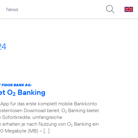
News
24
 FIDOR BANK AG:
et O
Banking
2
 App für das erste komplett mobile Bankkonto
kostenlosen Download bereit. O
Banking bietet
2
 Sofortkredite, umfangreiche
erhalten je nach Nutzung von O
Banking ein
2
00 Megabyte (MB) – […]