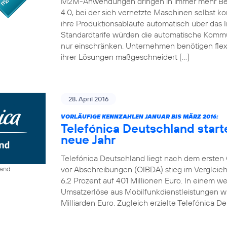
M2M-Anwendungen dringen in immer mehr Bereic
4.0, bei der sich vernetzte Maschinen selbst ko
ihre Produktionsabläufe automatisch über das I
Standardtarife würden die automatische Kom
nur einschränken. Unternehmen benötigen flexi
ihrer Lösungen maßgeschneidert […]
28. April 2016
VORLÄUFIGE KENNZAHLEN JANUAR BIS MÄRZ 2016:
Telefónica Deutschland start
neue Jahr
Telefónica Deutschland liegt nach dem ersten Q
vor Abschreibungen (OIBDA) stieg im Vergleic
land
6,2 Prozent auf 401 Millionen Euro. In einem 
Umsatzerlöse aus Mobilfunkdienstleistungen wie
Milliarden Euro. Zugleich erzielte Telefónica De