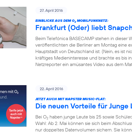
27. April 2016
EINBLICKE AUS DEM O
MOBILFUNKNETZ:
2
Frankfurt (Oder) liebt Snapc
Beim Telefónica BASECAMP stehen in dieser W
veröffentlichten die Berliner am Montag eine exk
Hauptstadt von Deutschland ist. (Nein, es ist 
kräftiges Medieninteresse und brachte es bis i
Netzreporter ein amüsantes Video aus dem Mate
22. April 2016
JETZT AUCH MIT NAPSTER MUSIC-FLAT:
Die neuen Vorteile für Junge 
Bei O
haben junge Leute bis 25 sowie Schüler
2
Wahl: Ab 2. Mai können sie sich beim Abschlus
nur doppeltes Datenvolumen sichern. Sie könn