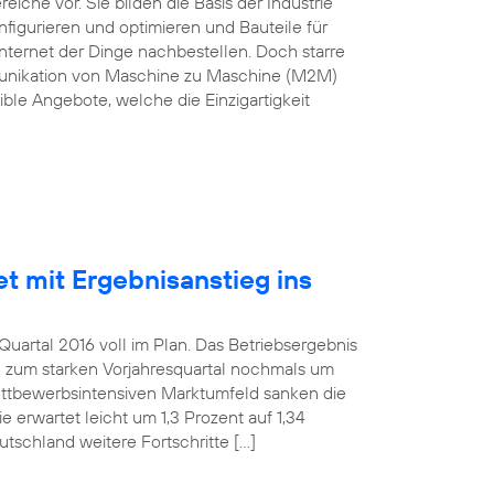
he vor. Sie bilden die Basis der Industrie
nfigurieren und optimieren und Bauteile für
nternet der Dinge nachbestellen. Doch starre
munikation von Maschine zu Maschine (M2M)
ble Angebote, welche die Einzigartigkeit
et mit Ergebnisanstieg ins
uartal 2016 voll im Plan. Das Betriebsergebnis
h zum starken Vorjahresquartal nochmals um
wettbewerbsintensiven Marktumfeld sanken die
 erwartet leicht um 1,3 Prozent auf 1,34
utschland weitere Fortschritte […]