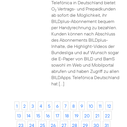
Telefónica in Deutschland bietet
O
Vertrags- und Prepaidkunden
2
ab sofort die Möglichkeit, ihr
BILDplus-Abonnement bequem
per Handyrechnung zu bezahlen.
Kunden können nach Abschluss
des Abonnements BILDplus-
Inhalte, die Highlight-Videos der
Bundesliga und auf Wunsch sogar
die E-Paper von BILD und BamS
sowohl im Web und Mobilportal
abrufen und haben Zugriff zu allen
BILDApps. Telefónica Deutschland
hat […]
1
2
3
4
5
6
7
8
9
10
11
12
13
14
15
16
17
18
19
20
21
22
23
24
25
26
27
28
29
30
31